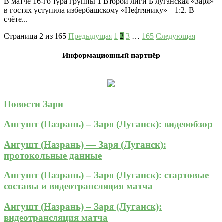
В матче 16-го тура группы 1 Второй лиги Б луганская «Заря»
в гостях уступила избербашскому «Нефтянику» – 1:2. В
счёте...
Страница 2 из 165
Предыдущая
1
2
3
…
165
Следующая
Информационный партнёр
Новости Зари
Ангушт (Назрань) – Заря (Луганск): видеообзор
Ангушт (Назрань) — Заря (Луганск):
протокольные данные
Ангушт (Назрань) – Заря (Луганск): стартовые
составы и видеотрансляция матча
Ангушт (Назрань) – Заря (Луганск):
видеотрансляция матча