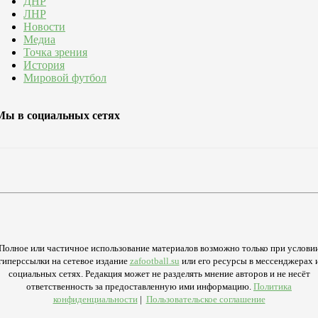
ДНР
ЛНР
Новости
Медиа
Точка зрения
История
Мировой футбол
Мы в социальных сетях
Полное или частичное использование материалов возможно только при услови
гиперссылки на сетевое издание
zafootball.su
или его ресурсы в мессенджерах 
социальных сетях. Редакция может не разделять мнение авторов и не несёт
ответственность за предоставленную ими информацию.
Политика
конфиденциальности
|
Пользовательское соглашение