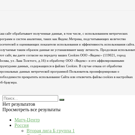
аш сайт обрабатывает полученные данные, в том числе, с использованием метрических
рограмм и систем аналитики, таких как Яндекс.Метрика, подсчитывающих количество
осетителей и оценивающих показатели использования и эффективность использования сайта.
олучаемые таким образом данные не устанавливают вашу личность. Продолжая использова
тот сайт, вы даете согласие на передачу ваших Cookies ООО «Яндекс» (119021, город
осква, ул. Льва Толстого, д.16) и обработку ООО «Яндекс» и его аффилированными
труктурами данных, содержащихся в файлах Cookies. В случае отказа от обработки
ерсональных данных метрической программой Пользователь проинформирован о
еобходимости прекратить использование Сайта или отключить файлы cookies в настройках
еб-браузера.
Нет результатов
Просмотреть все результаты
Матч-Центр
Россия
Вторая лига Б группа 1