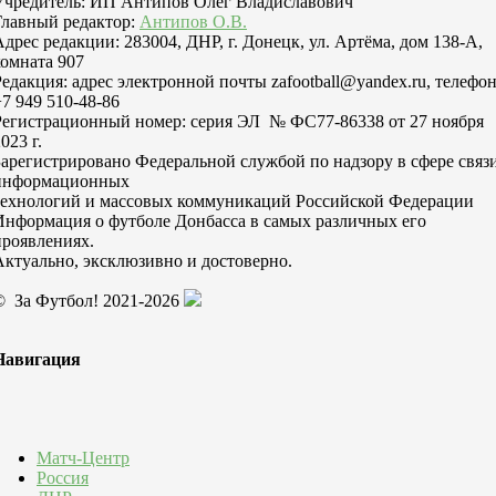
Учредитель: ИП Антипов Олег Владиславович
Главный редактор:
Антипов О.В.
Адрес редакции: 283004, ДНР, г. Донецк, ул. Артёма, дом 138-А,
комната 907
Редакция: адрес электронной почты zafootball@yandex.ru, телефо
+7 949 510-48-86
Регистрационный номер: серия ЭЛ № ФС77-86338 от 27 ноября
023 г.
Зарегистрировано Федеральной службой по надзору в сфере связи
информационных
технологий и массовых коммуникаций Российской Федерации
Информация о футболе Донбасса в самых различных его
проявлениях.
Актуально, эксклюзивно и достоверно.
© За Футбол! 2021-2026
Навигация
Матч-Центр
Россия