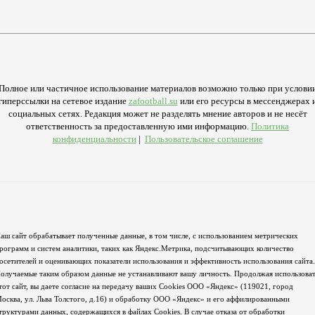
Полное или частичное использование материалов возможно только при услови
гиперссылки на сетевое издание
zafootball.su
или его ресурсы в мессенджерах 
социальных сетях. Редакция может не разделять мнение авторов и не несёт
ответственность за предоставленную ими информацию.
Политика
конфиденциальности
|
Пользовательское соглашение
аш сайт обрабатывает полученные данные, в том числе, с использованием метрических
рограмм и систем аналитики, таких как Яндекс.Метрика, подсчитывающих количество
осетителей и оценивающих показатели использования и эффективность использования сайта.
олучаемые таким образом данные не устанавливают вашу личность. Продолжая использова
тот сайт, вы даете согласие на передачу ваших Cookies ООО «Яндекс» (119021, город
осква, ул. Льва Толстого, д.16) и обработку ООО «Яндекс» и его аффилированными
труктурами данных, содержащихся в файлах Cookies. В случае отказа от обработки