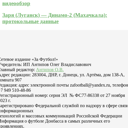
видеообзор
Заря (Луганск) — Динамо-2 (Махачкала):
протокольные данные
Сетевое издание «За Футбол!»
Учредитель: ИП Антипов Олег Владиславович
Главный редактор:
Антипов О.В.
Адрес редакции: 283004, ДНР, г. Донецк, ул. Артёма, дом 138-А,
комната 907
Редакция: адрес электронной почты zafootball@yandex.ru, телефо
+7 949 510-48-86
Регистрационный номер: серия ЭЛ № ФС77-86338 от 27 ноября
023 г.
Зарегистрировано Федеральной службой по надзору в сфере связи
информационных
технологий и массовых коммуникаций Российской Федерации
Информация о футболе Донбасса в самых различных его
проявлениях.