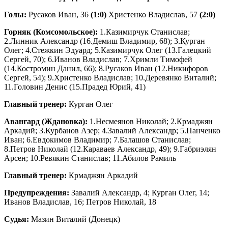
Голы:
Русаков Иван, 36
(1:0)
Христенко Владислав, 57
(2:0)
Горняк (Комсомольское):
1.Казимирчук Станислав;
2.Линник Александр (16.Демиш Владимир, 68); 3.Курган
Олег; 4.Стежкин Эдуард; 5.Казимирчук Олег (13.Галецкий
Сергей, 70); 6.Иванов Владислав; 7.Хримли Тимофей
(14.Костромин Данил, 66); 8.Русаков Иван (12.Никифоров
Сергей, 54); 9.Христенко Владислав; 10.Деревянко Виталий;
11.Головин Денис (15.Прадед Юрий, 41)
Главный тренер:
Курган Олег
Авангард (Ждановка):
1.Несмеянов Николай; 2.Крмаджян
Аркадий; 3.Курбанов Азер; 4.Завалий Александр; 5.Панченко
Иван; 6.Евдокимов Владимир; 7.Балашов Станислав;
8.Петров Николай (12.Караваев Александр, 49); 9.Габриэлян
Арсен; 10.Ревякин Станислав; 11.Абилов Рамиль
Главный тренер:
Крмаджян Аркадий
Предупреждения:
Завалий Александр, 4; Курган Олег, 14;
Иванов Владислав, 16; Петров Николай, 18
Судья:
Мазин Виталий (Донецк)