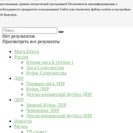
ерсональных данных метрической программой Пользователь проинформирован о
еобходимости прекратить использование Сайта или отключить файлы cookies в настройках
еб-браузера.
Нет результатов
Просмотреть все результаты
Матч-Центр
Россия
Вторая лига Б группа 1
Лига Содружества
Кубок Содружества
ДНР
Премьер-лига ДНР
Кубок ДНР
Детско-юношеский футбол ДНР
ЛНР
Зимний Кубок ЛНР
Чемпионат ЛНР
Детско-юношеский футбол ЛНР
Новости
Медиа
ТВ-сюжет