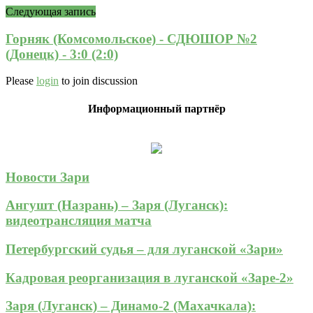
Следующая запись
Горняк (Комсомольское) - СДЮШОР №2
(Донецк) - 3:0 (2:0)
Please
login
to join discussion
Информационный партнёр
Новости Зари
Ангушт (Назрань) – Заря (Луганск):
видеотрансляция матча
Петербургский судья – для луганской «Зари»
Кадровая реорганизация в луганской «Заре-2»
Заря (Луганск) – Динамо-2 (Махачкала):