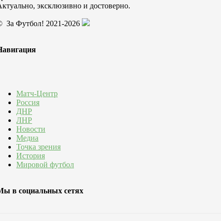
Актуально, эксклюзивно и достоверно.
© За Футбол! 2021-2026
Навигация
Матч-Центр
Россия
ДНР
ЛНР
Новости
Медиа
Точка зрения
История
Мировой футбол
Мы в социальных сетях