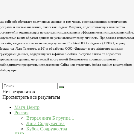
аш сайт обрабатывает полученные данные, в том числе, с использованием метрических
рограмм и систем аналитики, таких как Яндекс.Метрика, подсчитывающих количество
осетителей и оценивающих показатели использования и эффективность использования сайта.
олучаемые таким образом данные не устанавливают вашу личность. Продолжая использова
тот сайт, вы даете согласие на передачу ваших Cookies ООО «Яндекс» (119021, город
осква, ул. Льва Толстого, д.16) и обработку ООО «Яндекс» и его аффилированными
труктурами данных, содержащихся в файлах Cookies. В случае отказа от обработки
ерсональных данных метрической программой Пользователь проинформирован о
еобходимости прекратить использование Сайта или отключить файлы cookies в настройках
еб-браузера.
Нет результатов
Просмотреть все результаты
Матч-Центр
Россия
Вторая лига Б группа 1
Лига Содружества
Кубок Содружества