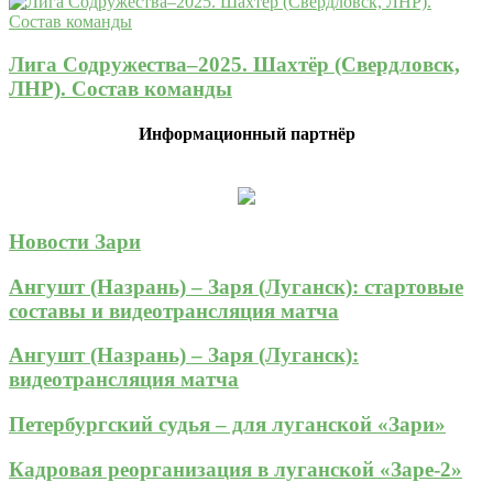
Лига Содружества–2025. Шахтёр (Свердловск,
ЛНР). Состав команды
Информационный партнёр
Новости Зари
Ангушт (Назрань) – Заря (Луганск): стартовые
составы и видеотрансляция матча
Ангушт (Назрань) – Заря (Луганск):
видеотрансляция матча
Петербургский судья – для луганской «Зари»
Кадровая реорганизация в луганской «Заре-2»