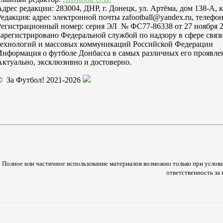
Адрес редакции: 283004, ДНР, г. Донецк, ул. Артёма, дом 138-А, 
Редакция: адрес электронной почты zafootball@yandex.ru, телефон
Регистрационный номер: серия ЭЛ № ФС77-86338 от 27 ноября 2
Зарегистрировано Федеральной службой по надзору в сфере свя
технологий и массовых коммуникаций Российской Федерации
Информация о футболе Донбасса в самых различных его проявле
Актуально, эксклюзивно и достоверно.
© За Футбол! 2021-2026
Полное или частичное использование материалов возможно только при услови
ответственность з