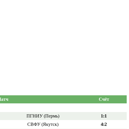
атч
Счёт
ПГНИУ (Пермь)
1:1
СВФУ (Якутск)
4:2