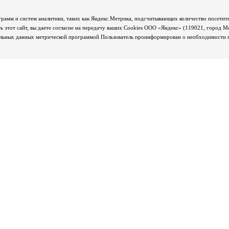
грамм и систем аналитики, таких как Яндекс.Метрика, подсчитывающих количество посетите
 этот сайт, вы даете согласие на передачу ваших Cookies ООО «Яндекс» (119021, город М
альных данных метрической программой Пользователь проинформирован о необходимости пр