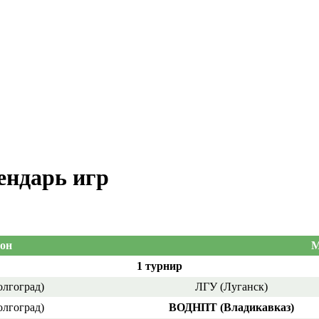
ендарь игр
он
М
1 турнир
олгоград)
ЛГУ (Луганск)
олгоград)
ВОДНПТ (Владикавказ)