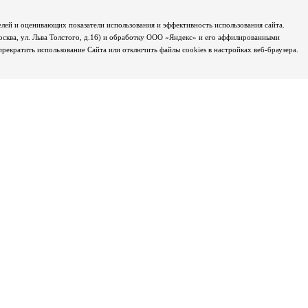
лей и оценивающих показатели использования и эффективность использования сайта.
осква, ул. Льва Толстого, д.16) и обработку ООО «Яндекс» и его аффилированными
екратить использование Сайта или отключить файлы cookies в настройках веб-браузера.