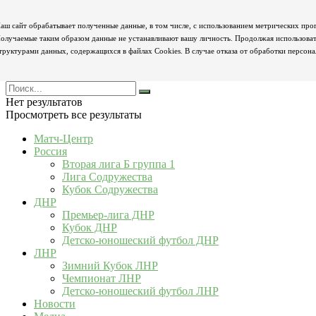
аш сайт обрабатывает полученные данные, в том числе, с использованием метрических про
олучаемые таким образом данные не устанавливают вашу личность. Продолжая использовать
труктурами данных, содержащихся в файлах Cookies. В случае отказа от обработки персон
Нет результатов
Просмотреть все результаты
Матч-Центр
Россия
Вторая лига Б группа 1
Лига Содружества
Кубок Содружества
ДНР
Премьер-лига ДНР
Кубок ДНР
Детско-юношеский футбол ДНР
ЛНР
Зимний Кубок ЛНР
Чемпионат ЛНР
Детско-юношеский футбол ЛНР
Новости