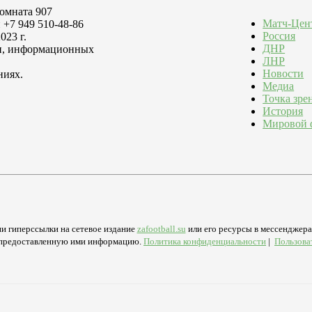
комната 907
Матч-Цен
 +7 949 510-48-86
Россия
023 г.
ДНР
зи, информационных
ЛНР
Новости
ниях.
Медиа
Точка зре
История
Мировой 
и гиперссылки на сетевое издание
zafootball.su
или его ресурсы в мессенджерах
а предоставленную ими информацию.
Политика конфиденциальности
|
Пользова