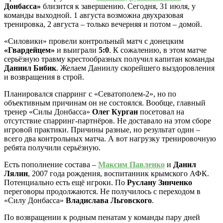
Донбасса»
близится к завершению. Сегодня, 31 июля, у
команды выходной. 1 августа возможна двухразовая
тренировка, 2 августа – только вечерняя и потом – домой.
«Силовики» провели контрольный матч с донецким
«Гвардейцем»
и выиграли
5:0
. К сожалению, в этом матче
серьёзную травму крестообразных получил капитан команды
Даниил Бибик
. Желаем Даниилу скорейшего выздоровления
и возвращения в строй.
Планировался спарринг с «Севатополем-2», но по
объективным причинам он не состоялся. Вообще, главный
тренер «Силы Донбасса»
Олег Курган
посетовал на
отсутствие спарринг-партнёров. Не доставало на этом сборе
игровой практики. Причины разные, но результат один –
всего два контрольных матча. А вот нагрузку тренировочную
ребята получили серьёзную.
Есть пополнение состава –
Максим Павленко
и
Данил
Лялин
, 2007 года рождения, воспитанник крымского АФК.
Потенциально есть ещё игроки. По
Руслану Зинченко
переговоры продолжаются. Не получилось с переходом в
«Силу Донбасса»
Владислава Льговского
.
По возвращении к родным пенатам у команды пару дней