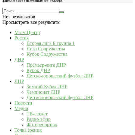
файлы cookies в настройках веб-браузера.
Нет результатов
Просмотреть все результаты
Матч-Центр
Россия
Вторая лига Б группа 1
Лига Содружества
Кубок Содружества
ДНР
Премьер-лига ДНР
Кубок ДНР
Детско-юношеский футбол ДНР
ЛНР
Зимний Кубок ЛНР
Чемпионат ЛНР
Детско-юношеский футбол ЛНР
Новости
Медиа
ТВ-сюжет
Радио-эфир
Фоторепортаж
Точка зрения