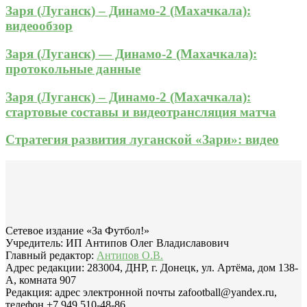
Заря (Луганск) – Динамо-2 (Махачкала):
видеообзор
Заря (Луганск) — Динамо-2 (Махачкала):
протокольные данные
Заря (Луганск) – Динамо-2 (Махачкала):
стартовые составы и видеотрансляция матча
Стратегия развития луганской «Зари»: видео
Сетевое издание «За Футбол!»
Учредитель: ИП Антипов Олег Владиславович
Главный редактор:
Антипов О.В.
Адрес редакции: 283004, ДНР, г. Донецк, ул. Артёма, дом 138-
А, комната 907
Редакция: адрес электронной почты zafootball@yandex.ru,
телефон +7 949 510-48-86