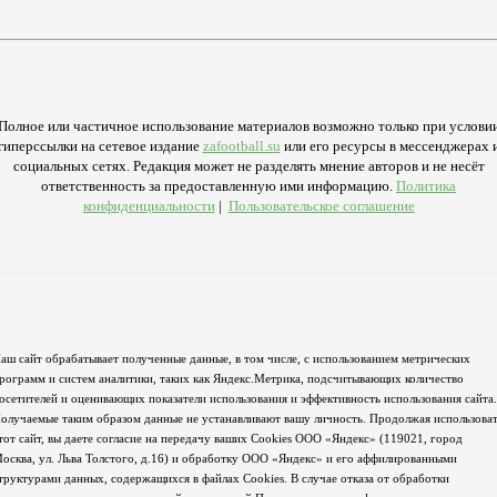
Полное или частичное использование материалов возможно только при услови
гиперссылки на сетевое издание
zafootball.su
или его ресурсы в мессенджерах 
социальных сетях. Редакция может не разделять мнение авторов и не несёт
ответственность за предоставленную ими информацию.
Политика
конфиденциальности
|
Пользовательское соглашение
аш сайт обрабатывает полученные данные, в том числе, с использованием метрических
рограмм и систем аналитики, таких как Яндекс.Метрика, подсчитывающих количество
осетителей и оценивающих показатели использования и эффективность использования сайта.
олучаемые таким образом данные не устанавливают вашу личность. Продолжая использова
тот сайт, вы даете согласие на передачу ваших Cookies ООО «Яндекс» (119021, город
осква, ул. Льва Толстого, д.16) и обработку ООО «Яндекс» и его аффилированными
труктурами данных, содержащихся в файлах Cookies. В случае отказа от обработки