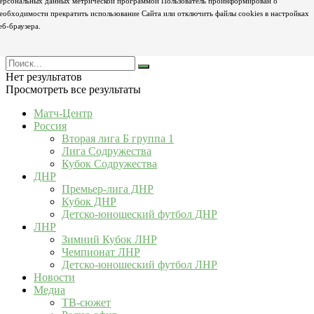
ерсональных данных метрической программой Пользователь проинформирован о
еобходимости прекратить использование Сайта или отключить файлы cookies в настройках
еб-браузера.
Нет результатов
Просмотреть все результаты
Матч-Центр
Россия
Вторая лига Б группа 1
Лига Содружества
Кубок Содружества
ДНР
Премьер-лига ДНР
Кубок ДНР
Детско-юношеский футбол ДНР
ЛНР
Зимний Кубок ЛНР
Чемпионат ЛНР
Детско-юношеский футбол ЛНР
Новости
Медиа
ТВ-сюжет