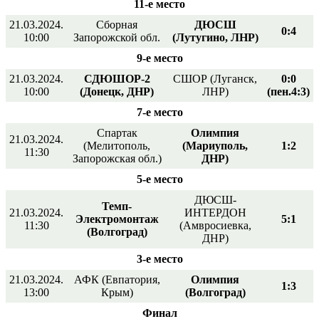
11-е место
21.03.2024.
Сборная
ДЮСШ
0:4
10:00
Запорожской обл.
(Лутугино, ЛНР)
9-е место
21.03.2024.
СДЮШОР-2
СШОР (Луганск,
0:0
10:00
(Донецк, ДНР)
ЛНР)
(пен.4:3)
7-е место
Спартак
Олимпия
21.03.2024.
(Мелитополь,
(Мариуполь,
1:2
11:30
Запорожская обл.)
ДНР)
5-е место
ДЮСШ-
Темп-
21.03.2024.
ИНТЕРДОН
Электромонтаж
5:1
11:30
(Амвросиевка,
(Волгоград)
ДНР)
3-е место
21.03.2024.
АФК (Евпатория,
Олимпия
1:3
13:00
Крым)
(Волгоград)
Финал