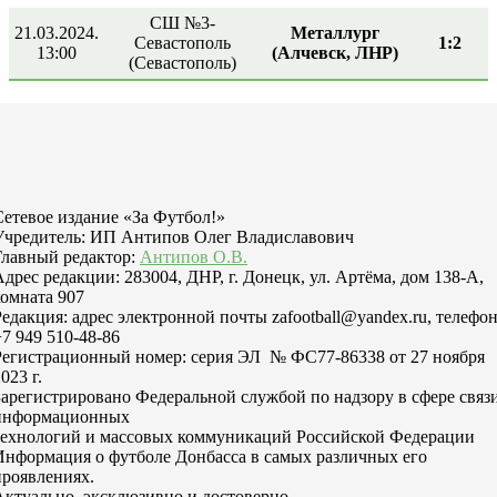
СШ №3-
21.03.2024.
Металлург
Севастополь
1:2
13:00
(Алчевск, ЛНР)
(Севастополь)
Сетевое издание «За Футбол!»
Учредитель: ИП Антипов Олег Владиславович
Главный редактор:
Антипов О.В.
Адрес редакции: 283004, ДНР, г. Донецк, ул. Артёма, дом 138-А,
комната 907
Редакция: адрес электронной почты zafootball@yandex.ru, телефо
+7 949 510-48-86
Регистрационный номер: серия ЭЛ № ФС77-86338 от 27 ноября
023 г.
Зарегистрировано Федеральной службой по надзору в сфере связи
информационных
технологий и массовых коммуникаций Российской Федерации
Информация о футболе Донбасса в самых различных его
проявлениях.
Актуально, эксклюзивно и достоверно.