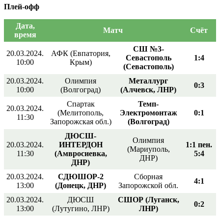
Плей-офф
Дата,
Матч
Счёт
время
СШ №3-
20.03.2024.
АФК (Евпатория,
Севастополь
1:4
10:00
Крым)
(Севастополь)
20.03.2024.
Олимпия
Металлург
0:3
10:00
(Волгоград)
(Алчевск, ЛНР)
Спартак
Темп-
20.03.2024.
(Мелитополь,
Электромонтаж
0:1
11:30
Запорожская обл.)
(Волгоград)
ДЮСШ-
Олимпия
20.03.2024.
ИНТЕРДОН
1:1 пен.
(Мариуполь,
11:30
(Амвросиевка,
5:4
ДНР)
ДНР)
20.03.2024.
СДЮШОР-2
Сборная
4:1
13:00
(Донецк, ДНР)
Запорожской обл.
20.03.2024.
ДЮСШ
СШОР (Луганск,
0:2
13:00
(Лутугино, ЛНР)
ЛНР)