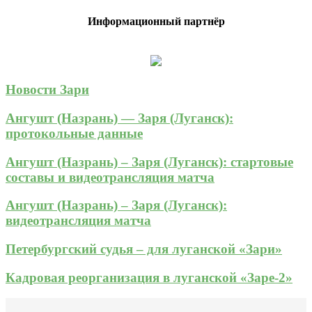
Информационный партнёр
Новости Зари
Ангушт (Назрань) — Заря (Луганск):
протокольные данные
Ангушт (Назрань) – Заря (Луганск): стартовые
составы и видеотрансляция матча
Ангушт (Назрань) – Заря (Луганск):
видеотрансляция матча
Петербургский судья – для луганской «Зари»
Кадровая реорганизация в луганской «Заре-2»