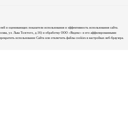
лей и оценивающих показатели использования и эффективность использования сайта.
осква, ул. Льва Толстого, д.16) и обработку ООО «Яндекс» и его аффилированными
екратить использование Сайта или отключить файлы cookies в настройках веб-браузера.