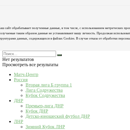
аш сайт обрабатывает полученные данные, в том числе, с использованием метрических про
олучаемые таким образом данные не устанавливают вашу личность. Продолжая использовать
труктурами данных, содержащихся в файлах Cookies. В случае отказа от обработки персон
Нет результатов
Просмотреть все результаты
Матч-Центр
Россия
Вторая лига Б группа 1
Лига Содружества
Кубок Содружества
ДНР
Премьер-лига ДНР
Кубок ДНР
Детско-юношеский футбол ДНР
ЛНР
Зимний Кубок ЛНР