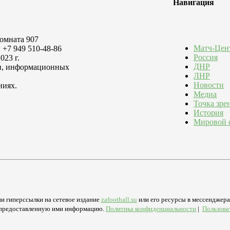
Навигация
комната 907
Матч-Цен
 +7 949 510-48-86
Россия
023 г.
ДНР
зи, информационных
ЛНР
Новости
ниях.
Медиа
Точка зре
История
Мировой 
и гиперссылки на сетевое издание
zafootball.su
или его ресурсы в мессенджерах
а предоставленную ими информацию.
Политика конфиденциальности
|
Пользова