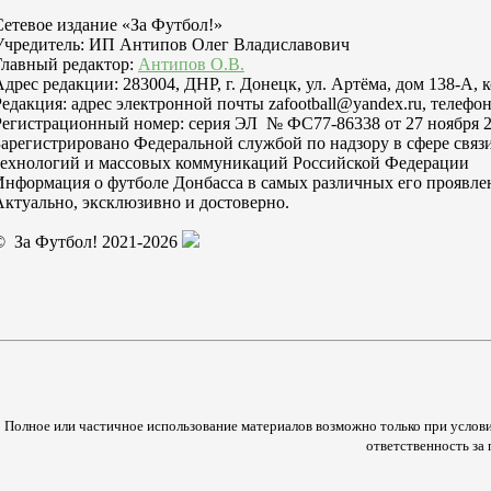
Сетевое издание «За Футбол!»
Учредитель: ИП Антипов Олег Владиславович
Главный редактор:
Антипов О.В.
Адрес редакции: 283004, ДНР, г. Донецк, ул. Артёма, дом 138-А, 
Редакция: адрес электронной почты zafootball@yandex.ru, телефон
Регистрационный номер: серия ЭЛ № ФС77-86338 от 27 ноября 2
Зарегистрировано Федеральной службой по надзору в сфере свя
технологий и массовых коммуникаций Российской Федерации
Информация о футболе Донбасса в самых различных его проявле
Актуально, эксклюзивно и достоверно.
© За Футбол! 2021-2026
Полное или частичное использование материалов возможно только при услови
ответственность з