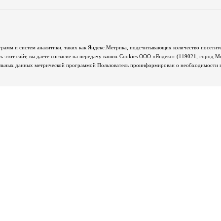
грамм и систем аналитики, таких как Яндекс.Метрика, подсчитывающих количество посетите
 этот сайт, вы даете согласие на передачу ваших Cookies ООО «Яндекс» (119021, город М
альных данных метрической программой Пользователь проинформирован о необходимости пр