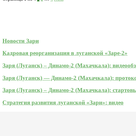
Новости Зари
Кадровая реорганизация в луганской «Заре-2»
Заря (Луганск) – Динамо-2 (Махачкала): видеооб
Заря (Луганск) — Динамо-2 (Махачкала): прото
Заря (Луганск) – Динамо-2 (Махачкала): стартов
Стратегия развития луганской «Зари»: видео