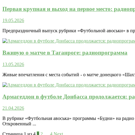
Первая крупная и выход на первое место: радио
19.05.2026
Предпраздничный выпуск рубрики «Футбольной авоськи» в пр
Вживую о матче в Таганроге: радиопрограмма
13.05.2026
Живые впечатления с места событий - о матче донецкого «Шахт
Армагеддон в футболе Донбасса продолжается: 
21.04.2026
В рубрике «Футбольная авоська» программы «Будни» на радио
Откровенный ...
Страница 1 из 4
1
2
…
4
Next