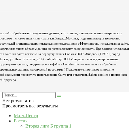
аш сайт обрабатывает полученные данные, в том числе, с использованием метрических
рограмм и систем аналитики, таких как Яндекс.Метрика, подсчитывающих количество
осетителей и оценивающих показатели использования и эффективность использования сайта.
олучаемые таким образом данные не устанавливают вашу личность. Продолжая использова
тот сайт, вы даете согласие на передачу ваших Cookies ООО «Яндекс» (119021, город
осква, ул. Льва Толстого, д.16) и обработку ООО «Яндекс» и его аффилированными
труктурами данных, содержащихся в файлах Cookies. В случае отказа от обработки
ерсональных данных метрической программой Пользователь проинформирован о
еобходимости прекратить использование Сайта или отключить файлы cookies в настройках
еб-браузера.
Нет результатов
Просмотреть все результаты
Матч-Центр
Россия
Вторая лига Б группа 1