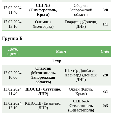
СШ №3
Сборная
17.02.2024.
(Симферополь,
Запорожской
3:0
11:40
Крым)
области
17.02.2024.
Олимпия
Гвардеец (Донецк,
1:1
13:10
(Волгоград)
ДНР)
Группа Б
Дата,
Матч
Счёт
время
1 тур
Спартак
Шахтёр Донбасса–
13.02.2024.
(Мелитополь,
Авангард (Донецк,
2:0
10:00
Запорожская
ДНР)
область)
13.02.2024.
ДЮСШ (Лутугино,
Океан (Керчь,
3:1
11:40
ЛНР)
Крым)
СШ №3-
13.02.2024.
КДЮСШ (Енакиево,
Севастополь
0:3
13:10
ДНР)
(Севастополь)