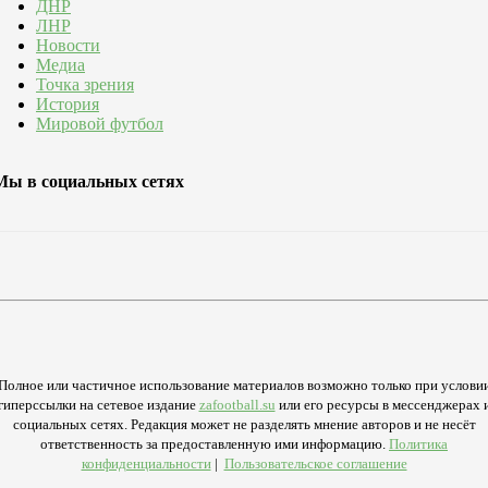
ДНР
ЛНР
Новости
Медиа
Точка зрения
История
Мировой футбол
Мы в социальных сетях
Полное или частичное использование материалов возможно только при услови
гиперссылки на сетевое издание
zafootball.su
или его ресурсы в мессенджерах 
социальных сетях. Редакция может не разделять мнение авторов и не несёт
ответственность за предоставленную ими информацию.
Политика
конфиденциальности
|
Пользовательское соглашение