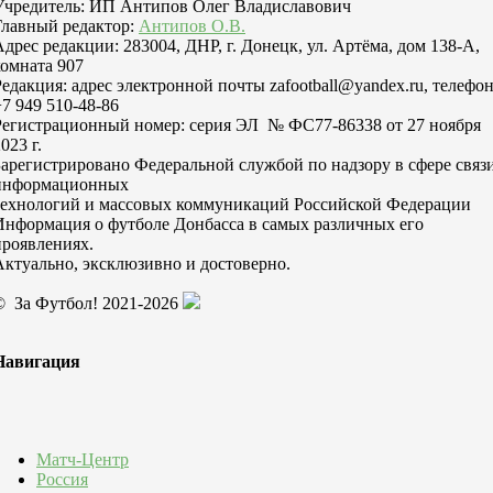
Учредитель: ИП Антипов Олег Владиславович
Главный редактор:
Антипов О.В.
Адрес редакции: 283004, ДНР, г. Донецк, ул. Артёма, дом 138-А,
комната 907
Редакция: адрес электронной почты zafootball@yandex.ru, телефо
+7 949 510-48-86
Регистрационный номер: серия ЭЛ № ФС77-86338 от 27 ноября
023 г.
Зарегистрировано Федеральной службой по надзору в сфере связи
информационных
технологий и массовых коммуникаций Российской Федерации
Информация о футболе Донбасса в самых различных его
проявлениях.
Актуально, эксклюзивно и достоверно.
© За Футбол! 2021-2026
Навигация
Матч-Центр
Россия