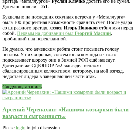
вратарь «металлургов»
Руслан Клочко
достать его не сумел.
Дончане повели –
2:1
.
Буквально на последних секундах встречи у «Металлурга»
была 100-процентная возможность сравнять счёт. После удара
со штрафного вратарь хозяев
Игорь Новиков
отбил мяч перед
собой.
Первым на добивании был
Георгий Маслий
,
пробивший над перекладиной.
Не думаю, что алчевским ребята стоит посыпать голову
пеплом. У них хорошая, совсем юная команда и что-то
подсказывает шороху они в Зимней РФЛ ещё наведут.
Донецкий же СДЮШОР №2 выглядел неплохо
сбалансированным коллективом, которому, на мой взгляд,
недостаёт лидера в завершающей части атак.
Следующая запись
Арсений Черепахин: «Нашими козырями были
возраст и сыгранность»
Please
login
to join discussion