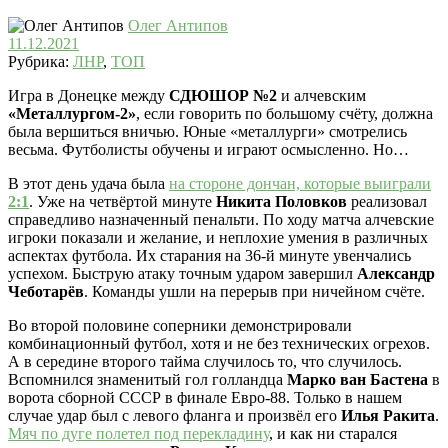
Олег Антипов
11.12.2021
Рубрика:
ЛНР
,
ТОП
Игра в Донецке между
СДЮШОР №2
и алчевским
«Металлургом-2»
, если говорить по большому счёту, должна
была вершиться вничью. Юные «металлурги» смотрелись
весьма. Футболисты обучены и играют осмысленно. Но…
В этот день удача была
на стороне дончан, которые выиграли
2:1
. Уже на четвёртой минуте
Никита Половков
реализовал
справедливо назначенный пенальти. По ходу матча алчевские
игроки показали и желание, и неплохие умения в различных
аспектах футбола. Их старания на 36-й минуте увенчались
успехом. Быструю атаку точным ударом завершил
Александр
Чеботарёв
. Команды ушли на перерыв при ничейном счёте.
Во второй половине соперники демонстрировали
комбинационный футбол, хотя и не без технических огрехов.
А в середине второго тайма случилось то, что случилось.
Вспомнился знаменитый гол голландца
Марко ван Бастена
в
ворота сборной СССР в финале Евро-88. Только в нашем
случае удар был с левого фланга и произвёл его
Илья Ракита
.
Мяч по дуге полетел под перекладину
, и как ни старался