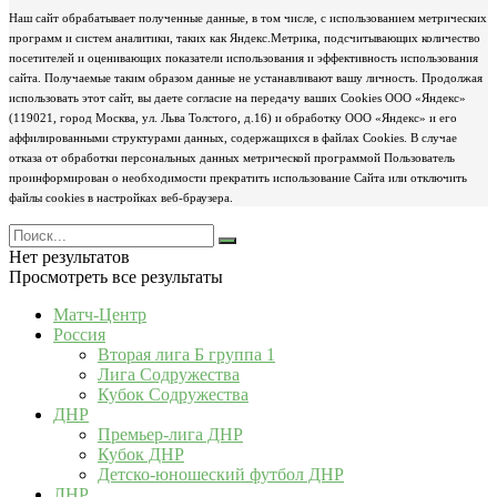
Наш сайт обрабатывает полученные данные, в том числе, с использованием метрических
программ и систем аналитики, таких как Яндекс.Метрика, подсчитывающих количество
посетителей и оценивающих показатели использования и эффективность использования
сайта. Получаемые таким образом данные не устанавливают вашу личность. Продолжая
использовать этот сайт, вы даете согласие на передачу ваших Cookies ООО «Яндекс»
(119021, город Москва, ул. Льва Толстого, д.16) и обработку ООО «Яндекс» и его
аффилированными структурами данных, содержащихся в файлах Cookies. В случае
отказа от обработки персональных данных метрической программой Пользователь
проинформирован о необходимости прекратить использование Сайта или отключить
файлы cookies в настройках веб-браузера.
Нет результатов
Просмотреть все результаты
Матч-Центр
Россия
Вторая лига Б группа 1
Лига Содружества
Кубок Содружества
ДНР
Премьер-лига ДНР
Кубок ДНР
Детско-юношеский футбол ДНР
ЛНР