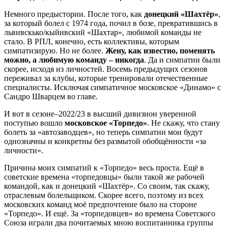
Немного предыстории. После того, как
донецкий «Шахтёр»
,
за который болел с 1974 года, почил в бозе, превратившись в
львивскько/кыйивский «Шахтар», любимой команды не
стало. В РПЛ, конечно, есть коллективы, которым
симпатизирую. Но не более.
Жену, как известно, поменять
можно, а любимую команду – никогда
. Да и симпатии были
скорее, исходя из личностей. Восемь предыдущих сезонов
переживал за клубы, которые тренировали отечественные
специалисты. Исключая симпатичное московское «Динамо» с
Сандро Шварцем во главе.
И вот в сезоне–2022/23 в высший дивизион уверенной
поступью вошло
московское «Торпедо»
. Не скажу, что стану
болеть за «автозаводцев», но теперь симпатии мои будут
однозначны и конкретны без размытой обобщённости «за
личности».
Причина моих симпатий к «Торпедо» весь проста. Ещё в
советские времена «торпедовцы» были такой же рабочей
командой, как и донецкий «Шахтёр». Со своим, так скажу,
отраслевым болельщиком. Скорее всего, поэтому из всех
московских команд моё предпочтение было на стороне
«Торпедо». И ещё. За «торпедовцев» во времена Советского
Союза играли два почитаемых мною воспитанника группы