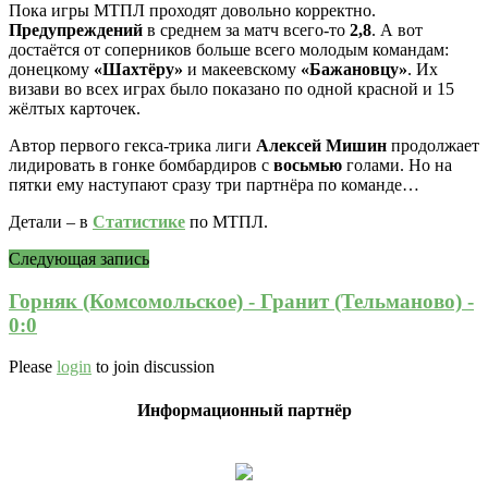
Пока игры МТПЛ проходят довольно корректно.
Предупреждений
в среднем за матч всего-то
2,8
. А вот
достаётся от соперников больше всего молодым командам:
донецкому
«Шахтёру»
и макеевскому
«Бажановцу»
. Их
визави во всех играх было показано по одной красной и 15
жёлтых карточек.
Автор первого гекса-трика лиги
Алексей Мишин
продолжает
лидировать в гонке бомбардиров с
восьмью
голами. Но на
пятки ему наступают сразу три партнёра по команде…
Детали – в
Статистике
по МТПЛ.
Следующая запись
Горняк (Комсомольское) - Гранит (Тельманово) -
0:0
Please
login
to join discussion
Информационный партнёр