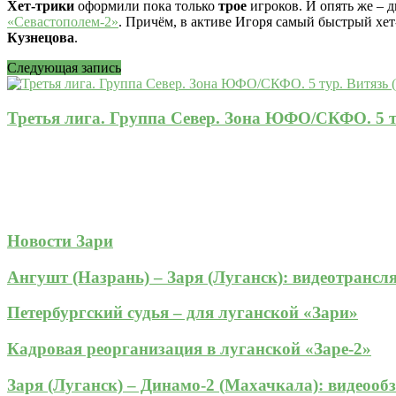
Хет-трики
оформили пока только
трое
игроков. И опять же – 
«Севастополем-2»
. Причём, в активе Игоря самый быстрый хет
Кузнецова
.
Следующая запись
Третья лига. Группа Север. Зона ЮФО/СКФО. 5 ту
Новости Зари
Ангушт (Назрань) – Заря (Луганск): видеотрансл
Петербургский судья – для луганской «Зари»
Кадровая реорганизация в луганской «Заре-2»
Заря (Луганск) – Динамо-2 (Махачкала): видеооб