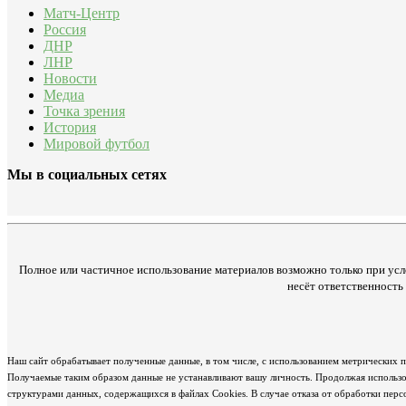
Матч-Центр
Россия
ДНР
ЛНР
Новости
Медиа
Точка зрения
История
Мировой футбол
Мы в социальных сетях
Полное или частичное использование материалов возможно только при усл
несёт ответственност
Наш сайт обрабатывает полученные данные, в том числе, с использованием метрических 
Получаемые таким образом данные не устанавливают вашу личность. Продолжая использов
структурами данных, содержащихся в файлах Cookies. В случае отказа от обработки пер