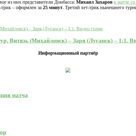
двое из них представители Донбасса:
Михаил Захаров
в матче с
-трик – оформлен за
25 минут
. Третий хет-трик нынешнего тур
р. Витязь (Михайловск) – Заря (Луганск) – 1:1. В
Информационный партнёр
яция матча
зор