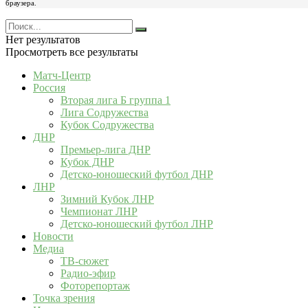
браузера.
Нет результатов
Просмотреть все результаты
Матч-Центр
Россия
Вторая лига Б группа 1
Лига Содружества
Кубок Содружества
ДНР
Премьер-лига ДНР
Кубок ДНР
Детско-юношеский футбол ДНР
ЛНР
Зимний Кубок ЛНР
Чемпионат ЛНР
Детско-юношеский футбол ЛНР
Новости
Медиа
ТВ-сюжет
Радио-эфир
Фоторепортаж
Точка зрения