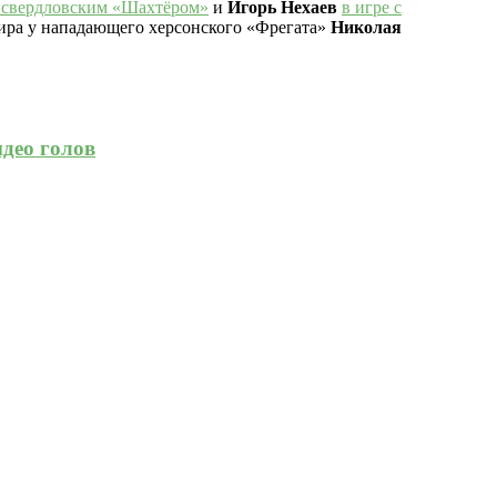
о свердловским «Шахтёром»
и
Игорь Нехаев
в игре с
нира у нападающего херсонского «Фрегата»
Николая
идео голов