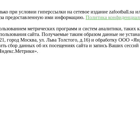
ко при условии гиперссылки на сетевое издание zafootball.su и
ть за предоставленную ими информацию.
Политика конфиденциал
пользованием метрических программ и систем аналитики, таких
ользования сайта. Получаемые таким образом данные не устана
021, город Москва, ул. Льва Толстого, д.16) и обработку ООО 
тить сбор данных об их посещениях сайта и запись Ваших сесси
Яндекс.Метрики».