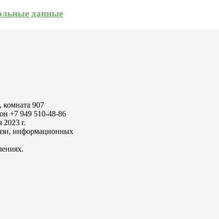
кольные данные
, комната 907
он +7 949 510-48-86
2023 г.
вязи, информационных
лениях.