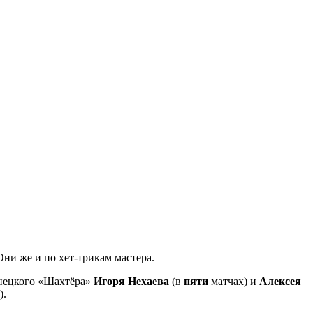
Они же и по хет-трикам мастера.
онецкого «Шахтёра»
Игоря Нехаева
(в
пяти
матчах) и
Алексея
).