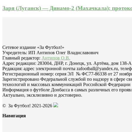
Заря (Луганск) — Динамо-2 (Махачкала): прото
Сетевое издание «За Футбол!»
Учредитель: ИП Антипов Олег Владиславович
Главный редактор:
Антипов О.В.
Адрес редакции: 283004, ДНР, г. Донецк, ул. Артёма, дом 138-А
Редакция: адрес электронной почты zafootball@yandex.ru, телеф
Регистрационный номер: серия ЭЛ № ФС77-86338 от 27 ноября 
Зарегистрировано Федеральной службой по надзору в сфере с
технологий и массовых коммуникаций Российской Федерации
Информация о футболе Донбасса в самых различных его прояв
Актуально, эксклюзивно и достоверно.
© За Футбол! 2021-2026
Навигация