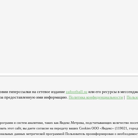
овии гиперссылки на сетевое издание
zafootball.su
или его ресурсы в мессендже
ь за предоставленную ими информацию.
Политика конфиденциальности
|
Польз
программ и систем аналитики, таких как Яндекс.Метрика, подсчитывающих количество посет
ать этот сайт, вы даете согласие на передачу ваших Cookies ООО «Яндекс» (119021, горо
сональных данных метрической программой Пользователь проинформирован о необходимости