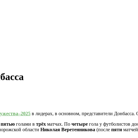
басса
ужества–2025
в лидерах, в основном, представители Донбасса. 
с
пятью
голами в
трёх
матчах. По
четыре
гола у футболистов д
апорожской области
Николая Веретенникова
(после
пяти
матчей