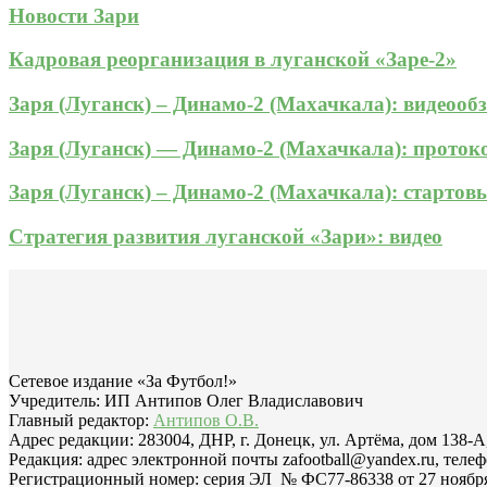
Новости Зари
Кадровая реорганизация в луганской «Заре-2»
Заря (Луганск) – Динамо-2 (Махачкала): видеооб
Заря (Луганск) — Динамо-2 (Махачкала): прото
Заря (Луганск) – Динамо-2 (Махачкала): стартов
Стратегия развития луганской «Зари»: видео
Сетевое издание «За Футбол!»
Учредитель: ИП Антипов Олег Владиславович
Главный редактор:
Антипов О.В.
Адрес редакции: 283004, ДНР, г. Донецк, ул. Артёма, дом 138-А
Редакция: адрес электронной почты zafootball@yandex.ru, телеф
Регистрационный номер: серия ЭЛ № ФС77-86338 от 27 ноября 