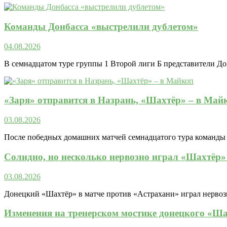
Команды Донбасса «выстрелили дублетом»
04.08.2026
В семнадцатом туре группы 1 Второй лиги Б представители До
«Заря» отправится в Назрань, «Шахтёр» – в Май
03.08.2026
После победных домашних матчей семнадцатого тура команды Д
Солидно, но несколько нервозно играл «Шахтёр»
03.08.2026
Донецкий «Шахтёр» в матче против «Астрахани» играл нервозно
Изменения на тренерском мостике донецкого «Ш