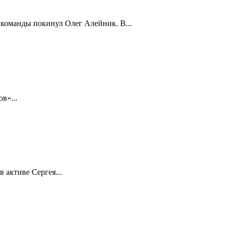
 команды покинул Олег Алейник. В...
в»...
 активе Сергея...