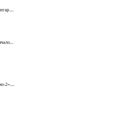
гар....
чало...
-2»....