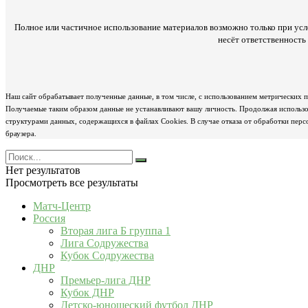
Полное или частичное использование материалов возможно только при усл
несёт ответственност
Наш сайт обрабатывает полученные данные, в том числе, с использованием метрических 
Получаемые таким образом данные не устанавливают вашу личность. Продолжая использов
структурами данных, содержащихся в файлах Cookies. В случае отказа от обработки пер
браузера.
Нет результатов
Просмотреть все результаты
Матч-Центр
Россия
Вторая лига Б группа 1
Лига Содружества
Кубок Содружества
ДНР
Премьер-лига ДНР
Кубок ДНР
Детско-юношеский футбол ДНР