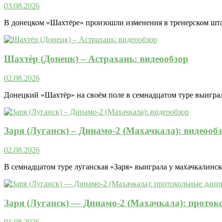
03.08.2026
В донецком «Шахтёре» произошли изменения в тренерском штаб
Шахтёр (Донецк) – Астрахань: видеообзор
02.08.2026
Донецкий «Шахтёр» на своём поле в семнадцатом туре выиграл у
Заря (Луганск) – Динамо-2 (Махачкала): видеооб
02.08.2026
В семнадцатом туре луганская «Заря» выиграла у махачкалинско
Заря (Луганск) — Динамо-2 (Махачкала): прото
01.08.2026