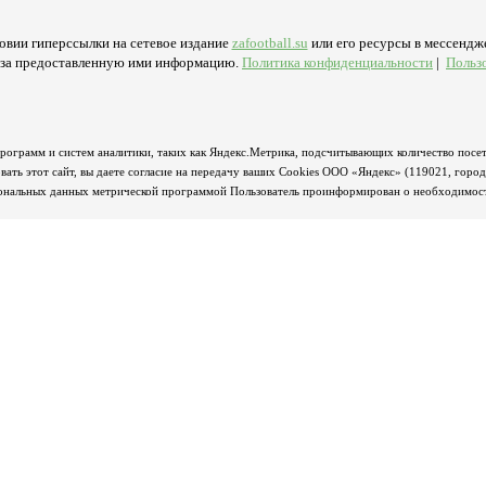
овии гиперссылки на сетевое издание
zafootball.su
или его ресурсы в мессендже
ь за предоставленную ими информацию.
Политика конфиденциальности
|
Польз
программ и систем аналитики, таких как Яндекс.Метрика, подсчитывающих количество посет
ать этот сайт, вы даете согласие на передачу ваших Cookies ООО «Яндекс» (119021, горо
сональных данных метрической программой Пользователь проинформирован о необходимости