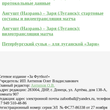
протокольные данные
Ангушт (Назрань) – Заря (Луганск): стартовые
составы и видеотрансляция матча
Ангушт (Назрань) – Заря (Луганск):
видеотрансляция матча
Петербургский судья – для луганской «Зари»
Сетевое издание «За Футбол!»
Учредитель: ИП Антипов Олег Владиславович
Главный редактор:
Антипов О.В.
Адрес редакции: 283004, ДНР, г. Донецк, ул. Артёма, дом 138-А,
комната 907
Редакция: адрес электронной почты zafootball@yandex.ru, телефо
+7 949 510-48-86
Регистрационный номер: серия ЭЛ № ФС77-86338 от 27 ноября