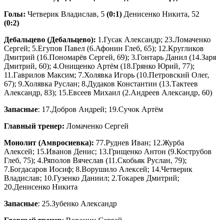
Голы:
Четверик Владислав, 5
(0:1)
Денисенко Никита, 52
(0:2)
Дебальцево (Дебальцево):
1.Гусак Александр; 23.Ломаченко
Сергей; 5.Егупов Павел (6.Афонин Глеб, 65); 12.Кругликов
Дмитрий (16.Пономарёв Сергей, 69); 3.Гонтарь Данил (14.Заря
Дмитрий, 60); 4.Онищенко Артём (18.Грянко Юрий, 77);
11.Гаврилов Максим; 7.Холявка Игорь (10.Петровский Олег,
67); 9.Холявка Руслан; 8.Дудаков Константин (13.Тактеев
Александр, 83); 15.Евсеев Михаил (2.Андреев Александр, 60)
Запасные
: 17.Добров Андрей; 19.Сучок Артём
Главный тренер:
Ломаченко Сергей
Монолит (Амвросиевка):
77.Руднев Иван; 12.Журба
Алексей; 15.Иванов Денис; 13.Грищенко Антон (9.Кострубов
Глеб, 75); 4.Ряполов Вячеслав (11.Скобьяк Руслан, 79);
7.Богдасаров Иосиф; 8.Ворушило Алексей; 14.Четверик
Владислав; 10.Гузенко Даниил; 2.Токарев Дмитрий;
20.Денисенко Никита
Запасные
: 25.Зубенко Александр