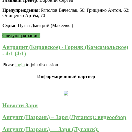
Главный тренер
: Воронин Сергей
Предупреждения
: Ряполов Вячеслав, 56; Грищенко Антон, 62;
Онищенко Артём, 70
Судья
: Пугач Дмитрий (Макеевка)
Следующая запись
Антрацит (Кировское) - Горняк (Комсомольское)
- 4:1 (4:1)
Please
login
to join discussion
Информационный партнёр
Новости Зари
Ангушт (Назрань) – Заря (Луганск): видеообзор
Ангушт (Назрань) — Заря (Луганск):