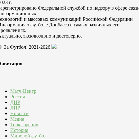
023 г.
Зарегистрировано Федеральной службой по надзору в сфере связи
информационных
технологий и массовых коммуникаций Российской Федерации
Информация о футболе Донбасса в самых различных его
проявлениях.
Актуально, эксклюзивно и достоверно.
© За Футбол! 2021-2026
Навигация
Матч-Центр
Россия
ДНР
ЛНР
Новости
Медиа
Точка зрения
История
Мировой футбол