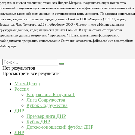
рограмм и систем аналитики, таких как Яндекс.Метрика, подсчитывающих количество
осетителей и оценивающих показатели использования и эффективность использования сайта.
олучаемые таким образом данные не устанавливают вашу личность. Продолжая использова
тот сайт, вы даете согласие на передачу ваших Cookies ООО «Яндекс» (119021, город
осква, ул. Льва Толстого, д.16) и обработку ООО «Яндекс» и его аффилированными
труктурами данных, содержащихся в файлах Cookies. В случае отказа от обработки
ерсональных данных метрической программой Пользователь проинформирован о
еобходимости прекратить использование Сайта или отключить файлы cookies в настройках
еб-браузера.
Нет результатов
Просмотреть все результаты
Матч-Центр
Россия
Вторая лига Б группа 1
Лига Содружества
Кубок Содружества
ДНР
Премьер-лига ДНР
Кубок ДНР
Детско-юношеский футбол ДНР
ЛНР