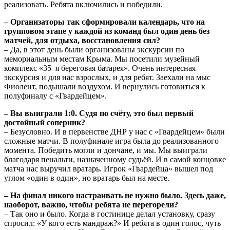
реализовать. Ребята включились и победили.
– Организаторы так сформировали календарь, что на
групповом этапе у каждой из команд был один день без
матчей, для отдыха, восстановления сил?
– Да, в этот день были организованы экскурсии по
мемориальным местам Крыма. Мы посетили музейный
комплекс «35–я береговая батарея». Очень интересная
экскурсия и для нас взрослых, и для ребят. Заехали на мыс
Фиолент, подышали воздухом. И вернулись готовиться к
полуфиналу с «Гвардейцем».
– Вы выиграли 1:0. Судя по счёту, это был первый
достойный соперник?
– Безусловно. И в первенстве ДНР у нас с «Гвардейцем» были
сложные матчи. В полуфинале игра была до реализованного
момента. Победить могли и дончане, и мы. Мы выиграли
благодаря пенальти, назначенному судьёй. И в самой концовке
матча нас выручил вратарь. Игрок «Гвардейца» вышел под
углом «один в один», но вратарь был на месте.
– На финал никого настраивать не нужно было. Здесь даже,
наоборот, важно, чтобы ребята не перегорели?
– Так оно и было. Когда в гостинице делал установку, сразу
спросил: «У кого есть мандраж?» И ребята в один голос, чуть