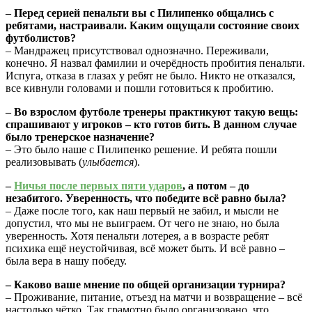
– Перед серией пенальти вы с Пилипенко общались с
ребятами, настраивали. Каким ощущали состояние своих
футболистов?
– Мандражец присутствовал однозначно. Переживали,
конечно. Я назвал фамилии и очерёдность пробития пенальти.
Испуга, отказа в глазах у ребят не было. Никто не отказался,
все кивнули головами и пошли готовиться к пробитию.
– Во взрослом футболе тренеры практикуют такую вещь:
спрашивают у игроков – кто готов бить. В данном случае
было тренерское назначение?
– Это было наше с Пилипенко решение. И ребята пошли
реализовывать (
улыбается
).
–
Ничья после первых пяти ударов
, а потом – до
незабитого. Уверенность, что победите всё равно была?
– Даже после того, как наш первый не забил, и мысли не
допустил, что мы не выиграем. От чего не знаю, но была
уверенность. Хотя пенальти лотерея, а в возрасте ребят
психика ещё неустойчивая, всё может быть. И всё равно –
была вера в нашу победу.
– Каково ваше мнение по общей организации турнира?
– Проживание, питание, отъезд на матчи и возвращение – всё
настолько чётко. Так грамотно было организовано, что