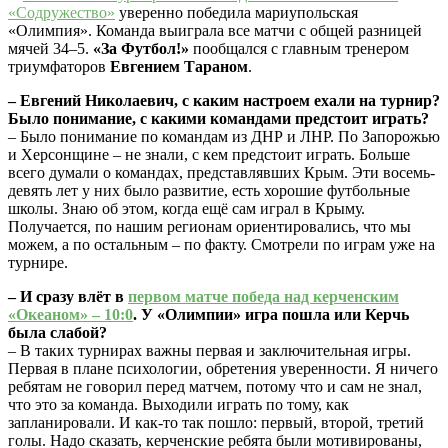
«Содружество»
уверенно победила мариупольская
«Олимпия». Команда выиграла все матчи с общей разницей
мячей 34–5.
«За Футбол!»
пообщался с главным тренером
триумфаторов
Евгением Тараном
.
– Евгений Николаевич, с каким настроем ехали на турнир?
Было понимание, с какими командами предстоит играть?
– Было понимание по командам из ДНР и ЛНР. По Запорожью
и Херсонщине – не знали, с кем предстоит играть. Больше
всего думали о командах, представлявших Крым. Эти восемь-
девять лет у них было развитие, есть хорошие футбольные
школы. Знаю об этом, когда ещё сам играл в Крыму.
Получается, по нашим регионам ориентировались, что мы
можем, а по остальным – по факту. Смотрели по играм уже на
турнире.
– И сразу влёт в
первом матче победа над керченским
«Океаном» – 10:0
. У «Олимпии» игра пошла или Керчь
была слабой?
– В таких турнирах важны первая и заключительная игры.
Первая в плане психологии, обретения уверенности. Я ничего
ребятам не говорил перед матчем, потому что и сам не знал,
что это за команда. Выходили играть по тому, как
запланировали. И как-то так пошло: первый, второй, третий
голы. Надо сказать, керченские ребята были мотивированы,