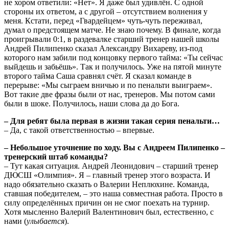
не хором ответили: «Нет». Я даже был удивлён. С одной
стороны их ответом, а с другой – отсутствием волнения у
меня. Кстати, перед «Гвардейцем» чуть-чуть переживал,
думал о предстоящем матче. Не знаю почему. В финале, когда
проигрывали 0:1, в раздевалке старший тренер нашей школы
Андрей Пилипенко сказал Александру Вихареву, из-под
которого нам забили под концовку первого тайма: «Ты сейчас
выйдешь и забьёшь». Так и получилось. Уже на пятой минуте
второго тайма Саша сравнял счёт. Я сказал команде в
перерыве: «Мы сыграем вничью и по пенальти выиграем».
Вот такие две фразы были от нас, тренеров. Мы потом сами
были в шоке. Получилось, наши слова да до Бога.
– Для ребят была первая в жизни такая серия пенальти…
– Да, с такой ответственностью – впервые.
– Небольшое уточнение по ходу. Вы с Андреем Пилипенко –
тренерский штаб команды?
– Тут какая ситуация. Андрей Леонидович – старший тренер
ДЮСШ «Олимпия». Я – главный тренер этого возраста. И
надо обязательно сказать о Валерии Неплюхине. Команда,
ставшая победителем, – это наша совместная работа. Просто в
силу определённых причин он не смог поехать на турнир.
Хотя мысленно Валерий Валентинович был, естественно, с
нами (
улыбается
).