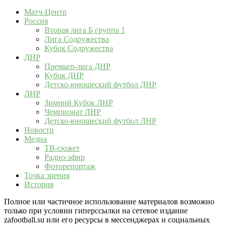
Матч-Центр
Россия
Вторая лига Б группа 1
Лига Содружества
Кубок Содружества
ДНР
Премьер-лига ДНР
Кубок ДНР
Детско-юношеский футбол ДНР
ЛНР
Зимний Кубок ЛНР
Чемпионат ЛНР
Детско-юношеский футбол ЛНР
Новости
Медиа
ТВ-сюжет
Радио-эфир
Фоторепортаж
Точка зрения
История
Полное или частичное использование материалов возможно
только при условии гиперссылки на сетевое издание
zafootball.su или его ресурсы в мессенджерах и социальных