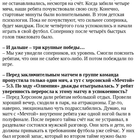
не останавливались, несмотря на счёт. Когда забили четыре
мяча, наши ребята почувствовали свою силу. Конечно,
стартовые минуты были волнительными. В этом детская
психология. Пока не почувствуют, что сильнее соперника,
будет мандраж. После четвёртого гола успокоились и начали
играть в свой футбол. Сопернику после четырёх быстрых
голов тяжеловато было.
– И дальше – три крупные победы…
– Мы уже увидели соперников, их уровень. Смогли пояснить
ребятам, что они не слабее кого-либо. И потом побеждали по
игре.
– Перед заключительным матчем в группе команда
пропустила только один мяч, а тут с херсонской «Мечтой»
– 5:3. По ходу «Олимпия» дважды отыгрывалась. У ребят
уверенность переросла к этому матчу в успокоенность?
– Перед Херсоном дали ребятам небольшой отдых. Провели
хороший вечер, сходили в парк, на аттракционы. Где-то,
наверно, эмоционально чуть подрасслабились. Думаю, на
матч с «Мечтой» внутренне ребята уже одной ногой были в
полуфинале. После первого тайма счёт нас не устраивал, в
раздевалке состоялся мужской разговор. Они хоть и дети, но
должны привыкать к требованиям футбола уже сейчас. У них
был игровой запас, который во втором тайме нужно было