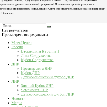
труктурами данных, содержащихся в файлах Cookies. В случае отказа от обработки
ерсональных данных метрической программой Пользователь проинформирован о
еобходимости прекратить использование Сайта или отключить файлы cookies в настройках
еб-браузера.
Нет результатов
Просмотреть все результаты
Матч-Центр
Россия
Вторая лига Б группа 1
Лига Содружества
Кубок Содружества
ДНР
Премьер-лига ДНР
Кубок ДНР
Детско-юношеский футбол ДНР
ЛНР
Зимний Кубок ЛНР
Чемпионат ЛНР
Детско-юношеский футбол ЛНР
Новости
Медиа