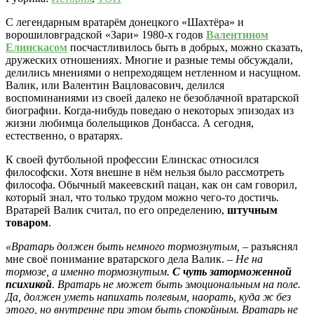
С легендарным вратарём донецкого «Шахтёра» и
ворошиловградской «Зари» 1980-х годов
Валентином
Елинскасом
посчастливилось быть в добрых, можно сказать,
дружеских отношениях. Многие и разные темы обсуждали,
делились мнениями о непреходящем нетленном и насущном.
Валик, или Валентин Вацловасович, делился
воспоминаниями из своей далеко не безоблачной вратарской
биографии. Когда-нибудь поведаю о некоторых эпизодах из
жизни любимца болельщиков Донбасса. А сегодня,
естественно, о вратарях.
К своей футбольной профессии Елинскас относился
философски. Хотя внешне в нём нельзя было рассмотреть
философа. Обычный макеевский пацан, как он сам говорил,
который знал, что только трудом можно чего-то достичь.
Вратарей Валик считал, по его определению,
штучным
товаром
.
«Вратарь должен быть немного тормознутым,
– разъяснял
мне своё понимание вратарского дела Валик. –
Не на
тормозе, а именно тормознутым.
С чуть заторможенной
психикой
. Вратарь не может быть эмоциональным на поле.
Да, должен уметь напихать полевым, наорать, куда ж без
этого, но внутренне при этом быть спокойным. Вратарь не