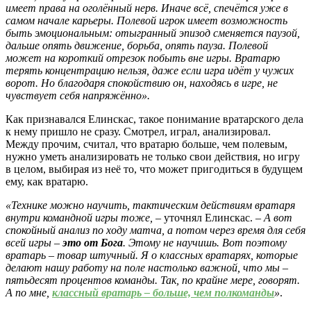
имеет права на оголённый нерв. Иначе всё, спечётся уже в
самом начале карьеры. Полевой игрок имеет возможность
быть эмоциональным: отыгранный эпизод сменяется паузой,
дальше опять движение, борьба, опять пауза. Полевой
может на короткий отрезок побыть вне игры. Вратарю
терять концентрацию нельзя, даже если игра идёт у чужих
ворот. Но благодаря спокойствию он, находясь в игре, не
чувствует себя напряжённо».
Как признавался Елинскас, такое понимание вратарского дела
к нему пришло не сразу. Смотрел, играл, анализировал.
Между прочим, считал, что вратарю больше, чем полевым,
нужно уметь анализировать не только свои действия, но игру
в целом, выбирая из неё то, что может пригодиться в будущем
ему, как вратарю.
«Технике можно научить, тактическим действиям вратаря
внутри командной игры тоже,
– уточнял Елинскас. –
А вот
спокойный анализ по ходу матча, а потом через время для себя
всей игры –
это от Бога
. Этому не научишь. Вот поэтому
вратарь – товар штучный. Я о классных вратарях, которые
делают нашу работу на поле настолько важной, что мы –
пятьдесят процентов команды. Так, по крайне мере, говорят.
А по мне,
классный вратарь – больше, чем полкоманды
»
.