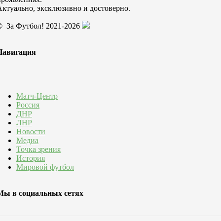
Актуально, эксклюзивно и достоверно.
© За Футбол! 2021-2026
Навигация
Матч-Центр
Россия
ДНР
ЛНР
Новости
Медиа
Точка зрения
История
Мировой футбол
Мы в социальных сетях