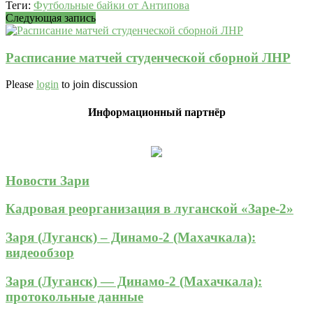
Теги:
Футбольные байки от Антипова
Следующая запись
Расписание матчей студенческой сборной ЛНР
Please
login
to join discussion
Информационный партнёр
Новости Зари
Кадровая реорганизация в луганской «Заре-2»
Заря (Луганск) – Динамо-2 (Махачкала):
видеообзор
Заря (Луганск) — Динамо-2 (Махачкала):
протокольные данные