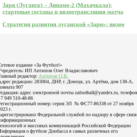
Заря (Луганск) – Динамо-2 (Махачкала):
стартовые составы и видеотрансляция матча
Стратегия развития луганской «Зари»: видео
Сетевое издание «За Футбол!»
Учредитель: ИП Антипов Олег Владиславович
Главный редактор:
Антипов О.В.
Адрес редакции: 283004, ДНР, г. Донецк, ул. Артёма, дом 138-А,
комната 907
Редакция: адрес электронной почты zafootball@yandex.ru, телефо
+7 949 510-48-86
Регистрационный номер: серия ЭЛ № ФС77-86338 от 27 ноября
023 г.
Зарегистрировано Федеральной службой по надзору в сфере связи
информационных
технологий и массовых коммуникаций Российской Федерации
Информация о футболе Донбасса в самых различных его
проявлениях.