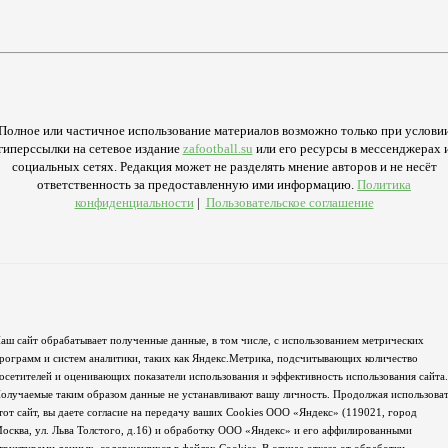
Полное или частичное использование материалов возможно только при услови
гиперссылки на сетевое издание
zafootball.su
или его ресурсы в мессенджерах 
социальных сетях. Редакция может не разделять мнение авторов и не несёт
ответственность за предоставленную ими информацию.
Политика
конфиденциальности
|
Пользовательское соглашение
аш сайт обрабатывает полученные данные, в том числе, с использованием метрических
рограмм и систем аналитики, таких как Яндекс.Метрика, подсчитывающих количество
осетителей и оценивающих показатели использования и эффективность использования сайта.
олучаемые таким образом данные не устанавливают вашу личность. Продолжая использова
тот сайт, вы даете согласие на передачу ваших Cookies ООО «Яндекс» (119021, город
осква, ул. Льва Толстого, д.16) и обработку ООО «Яндекс» и его аффилированными