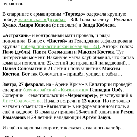
чураются.
В спарринге с армавирским
«Торпедо»
одержала крупную
победу
майкопская
«Дружба»
–
3:0
. Голы на счету –
Руслана
Хуако, Амира Конова
(с пенальти) и
Заида Коблева
.
«Астрахань»
и контрольный матч провела, и ряды
пополнила. В игре с
«Вистой»
из Геленджика зафиксирована
крупная
победа прикаспийской команды –
4:1
. Авторы голов:
Пачо (дубль), Павел Соломатин
и
Максим Костюк
. Тут
интересный момент. Накануне матча клуб объявил, что состав
команды пополнили 22-летний центральный нападающий…
Павел Соломатин
и 21-летний полузащитник
Максим
Костюк
. Вот так Соломатин – пришёл, увидел и забил…
Завтра,
27 февраля
, на «Арене-Крым» в Евпатории проведёт
спарринг
бахчисарайский
«Кызылташ»
Геннадия Орбу
.
Соперник – севастопольский
«Черноморец»
, участвующий в
Лиге Содружества
. Начало встречи в
13 часов
. Но не только
матчами отметился «Кызылташ» в информационном поле, а
ещё и кадрово. В команду пришли 28-летний защитник
Ремзи
Рамазанов
и 29-летний нападающий
Артём Забун
.
И ещё о кадровом вопросе, так сказать, главного калибра.