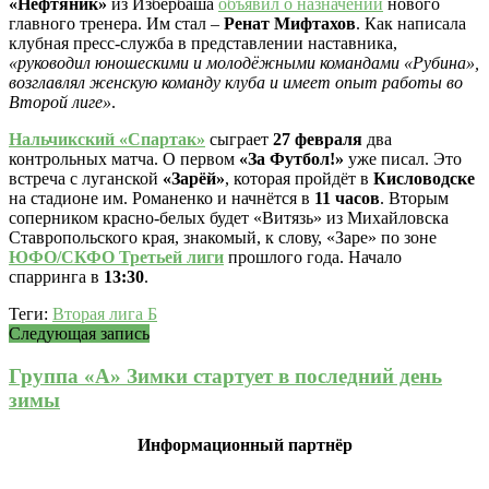
«Нефтяник»
из Избербаша
объявил о назначении
нового
главного тренера. Им стал –
Ренат Мифтахов
. Как написала
клубная пресс-служба в представлении наставника,
«руководил юношескими и молодёжными командами «Рубина»,
возглавлял женскую команду клуба и имеет опыт работы во
Второй лиге»
.
Нальчикский «Спартак»
сыграет
27 февраля
два
контрольных матча. О первом
«За Футбол!»
уже писал. Это
встреча с луганской
«Зарёй»
, которая пройдёт в
Кисловодске
на стадионе им. Романенко и начнётся в
11 часов
. Вторым
соперником красно-белых будет «Витязь» из Михайловска
Ставропольского края, знакомый, к слову, «Заре» по зоне
ЮФО/СКФО Третьей лиги
прошлого года. Начало
спарринга в
13:30
.
Теги:
Вторая лига Б
Следующая запись
Группа «А» Зимки стартует в последний день
зимы
Информационный партнёр