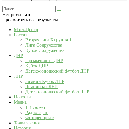
Нет результатов
Просмотреть все результаты
Матч-Центр
Россия
Вторая лига Б группа 1
Лига Содружества
Кубок Содружества
ДНР
Премьер-лига ДНР
Кубок ДНР
Детско-юношеский футбол ДНР
ЛНР
Зимний Кубок ЛНР
Чемпионат ЛНР
Детско-юношеский футбол ЛНР
Новости
Медиа
ТВ-сюжет
Радио-эфир
Фоторепортаж
Точка зрения
История