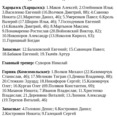
Харцызск (Харцызск):
1.Маков Алексей; 2.Олейников Илья;
3.Василенко Евгений (16.Волчков Дмитрий, 88); 4.Савенко
Никита (21.Марютин Данил, 46); 5.Умеренков Павел; 6.Кроль
Валерий (17.Ширин Илья, 46); 7.Господчиков Евгений
(14.Ковалёв Дмитрий, 46); 8.Мартынов Максим;
9.Понамаренко Ростислав (20.Войновский Виктор, 82);
10.Никоноров Александр (13.Николов Кирилл, 63);
11.Горишный Богдан
Запасные
: 12.Балаховский Евгений; 15.Савинцев Павел;
18.Бабаков Евгений; 19.Ткачёв Артур
Главный тренер:
Суворов Николай
Горняк (Комсомольское):
1.Волков Михаил (22.Казимирчук
Станислав, 46); 17.Меликян Тигран (3.Демиш Владимир, 88);
20.Стежкин Эдуард; 18.Никифоров Сергей; 15.Казимирчук
Олег; 16.Курган Олег (69.Поляков Константин, 69);
10.Мазанов Никита; 7.Иванов Владислав; 11.Христенко
Владислав; 21.Деревянко Виталий; 13.Линник Александр
(19.Терехов Виталий, 46)
Запасные
: 4.Головин Денис; 6.Костромин Данил;
2.Костромин Никита; 9.Галецкий Сергей