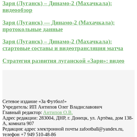
Заря (Луганск) – Динамо-2 (Махачкала):
видеообзор
Заря (Луганск) — Динамо-2 (Махачкала):
протокольные данные
Заря (Луганск) – Динамо-2 (Махачкала):
стартовые составы и видеотрансляция матча
Стратегия развития луганской «Зари»: видео
Сетевое издание «За Футбол!»
Учредитель: ИП Антипов Олег Владиславович
Главный редактор:
Антипов О.В.
Адрес редакции: 283004, ДНР, г. Донецк, ул. Артёма, дом 138-
А, комната 907
Редакция: адрес электронной почты zafootball@yandex.ru,
телефон +7 949 510-48-86