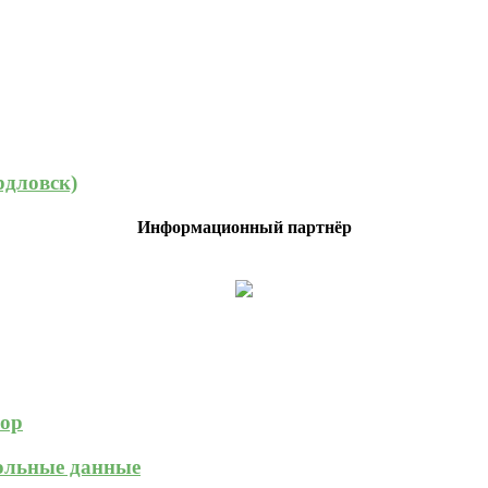
рдловск)
Информационный партнёр
зор
кольные данные