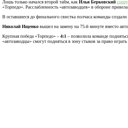
Лишь только начался второй тайм, как
Илья Берковский
соор
«Торпедо». Расслабленность «автозаводцев» в обороне привел
В оставшиеся до финального свистка полчаса команды создали 
Николай Ищенко
вышел на замену на 75-й минуте вместо авт
Крупная победа «Торпедо» –
4:1
– позволила команде поднятьс
«автозаводцы» смогут подняться в зону стыков за право играт