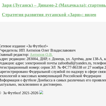
Заря (Луганск) – Динамо-2 (Махачкала): стартов
Стратегия развития луганской «Зари»: видео
Сетевое издание «За Футбол!»
Учредитель: ИП Антипов Олег Владиславович
Главный редактор:
Антипов О.В.
Адрес редакции: 283004, ДНР, г. Донецк, ул. Артёма, дом 138-А, 
Редакция: адрес электронной почты zafootball@yandex.ru, телефон
Регистрационный номер: серия ЭЛ № ФС77-86338 от 27 ноября 2
Зарегистрировано Федеральной службой по надзору в сфере свя
технологий и массовых коммуникаций Российской Федерации
Информация о футболе Донбасса в самых различных его проявле
Актуально, эксклюзивно и достоверно.
© За Футбол! 2021-2026