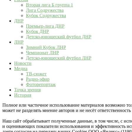
Вторая лига Б группа 1
Лига Содружества
Кубок Содружества
ДНР
Премьер-лига ДНР
Кубок ДНР
Детско-юношеский футбол ДНР
ЛНР
Зимний Кубок ЛНР
Чемпионат ЛНР
Детско-юношеский футбол ЛНР
Новости
Медиа
ТВ-сюжет
Радио-эфир
Фоторепортаж
Точка зрения
История
Полное или частичное использование материалов возможно толь
может не разделять мнение авторов и не несёт ответственнос
Наш сайт обрабатывает полученные данные, в том числе, с ис
и оценивающих показатели использования и эффективность исп
даете согласие на передачу ваших Cookies ООО «Яндекс» (119