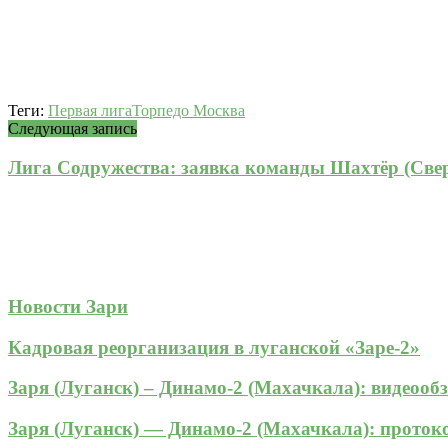
Теги:
Первая лига
Торпедо Москва
Следующая запись
Лига Содружества: заявка команды Шахтёр (Све
Новости Зари
Кадровая реорганизация в луганской «Заре-2»
Заря (Луганск) – Динамо-2 (Махачкала): видеооб
Заря (Луганск) — Динамо-2 (Махачкала): прото