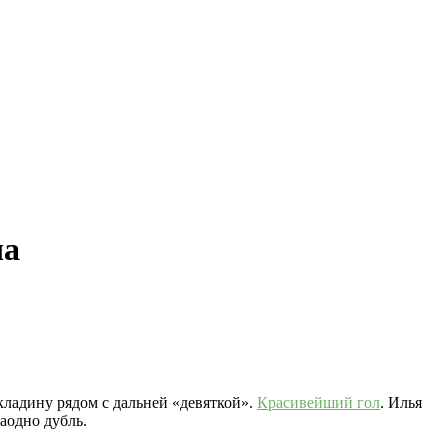
ча
кладину рядом с дальней «девяткой».
Красивейший гол
. Илья
аодно дубль.