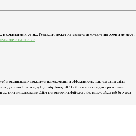
 и социальных сетях. Редакция может не разделять мнение авторов и не несёт
тельское соглашение
лей и оценивающих показатели использования и эффективность использования сайта.
осква, ул. Льва Толстого, д.16) и обработку ООО «Яндекс» и его аффилированными
екратить использование Сайта или отключить файлы cookies в настройках веб-браузера.