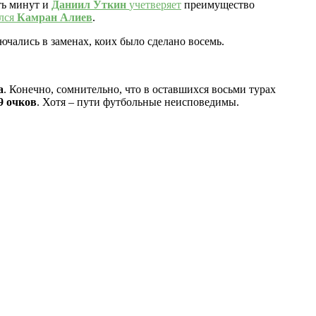
ть минут и
Даниил Уткин
учетверяет
преимущество
лся
Камран Алиев
.
чались в заменах, коих было сделано восемь.
а
. Конечно, сомнительно, что в оставшихся восьми турах
9 очков
. Хотя – пути футбольные неисповедимы.