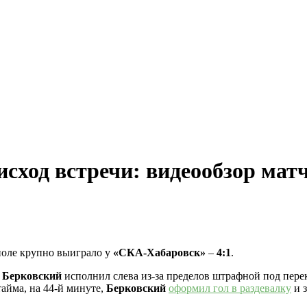
сход встречи: видеообзор мат
поле крупно выиграло у
«СКА-Хабаровск»
–
4:1
.
 Берковский
исполнил слева из-за пределов штрафной под пере
тайма, на 44-й минуте,
Берковский
оформил гол в раздевалку
и з