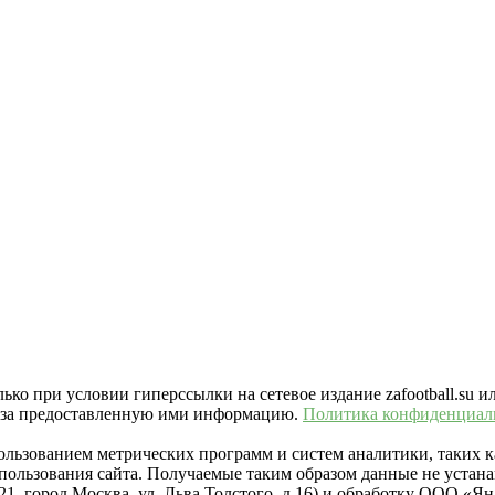
ко при условии гиперссылки на сетевое издание zafootball.su и
ть за предоставленную ими информацию.
Политика конфиденциал
пользованием метрических программ и систем аналитики, таких
ользования сайта. Получаемые таким образом данные не устана
021, город Москва, ул. Льва Толстого, д.16) и обработку ООО 