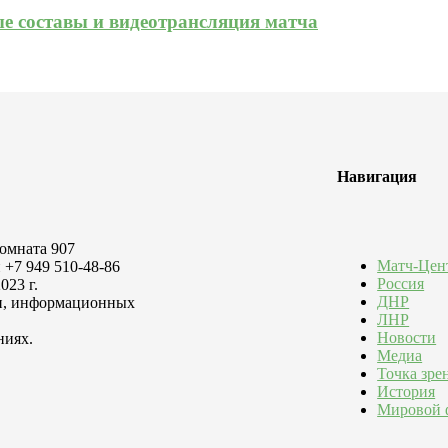
ые составы и видеотрансляция матча
Навигация
комната 907
Матч-Цен
 +7 949 510-48-86
Россия
023 г.
ДНР
зи, информационных
ЛНР
Новости
ниях.
Медиа
Точка зре
История
Мировой 