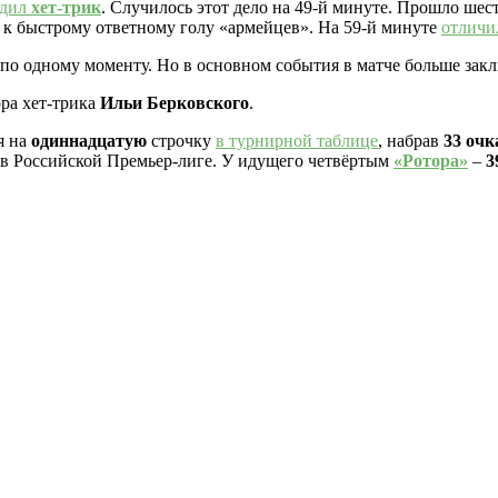
удил
хет-трик
. Случилось этот дело на 49-й минуте. Прошло шес
а к быстрому ответному голу «армейцев». На 59-й минуте
отличи
по одному моменту. Но в основном события в матче больше заклю
ора хет-трика
Ильи Берковского
.
я на
одиннадцатую
строчку
в турнирной таблице
, набрав
33 очк
ь в Российской Премьер-лиге. У идущего четвёртым
«Ротора»
–
3