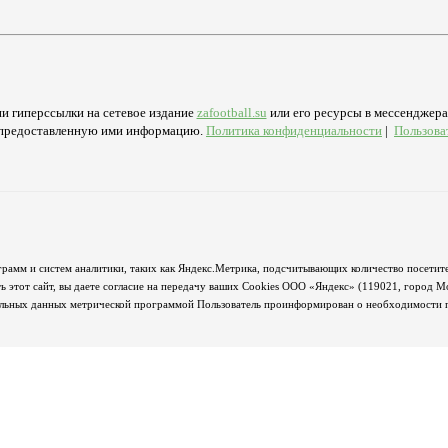
и гиперссылки на сетевое издание
zafootball.su
или его ресурсы в мессенджерах
а предоставленную ими информацию.
Политика конфиденциальности
|
Пользова
грамм и систем аналитики, таких как Яндекс.Метрика, подсчитывающих количество посетите
 этот сайт, вы даете согласие на передачу ваших Cookies ООО «Яндекс» (119021, город М
альных данных метрической программой Пользователь проинформирован о необходимости пр