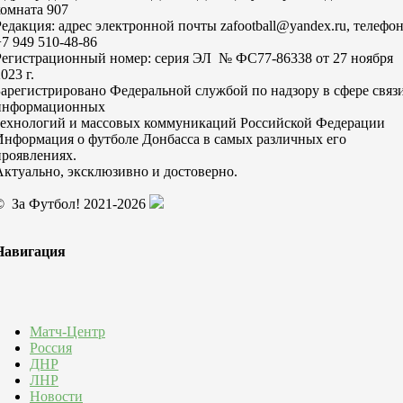
комната 907
Редакция: адрес электронной почты zafootball@yandex.ru, телефо
+7 949 510-48-86
Регистрационный номер: серия ЭЛ № ФС77-86338 от 27 ноября
023 г.
Зарегистрировано Федеральной службой по надзору в сфере связи
информационных
технологий и массовых коммуникаций Российской Федерации
Информация о футболе Донбасса в самых различных его
проявлениях.
Актуально, эксклюзивно и достоверно.
© За Футбол! 2021-2026
Навигация
Матч-Центр
Россия
ДНР
ЛНР
Новости