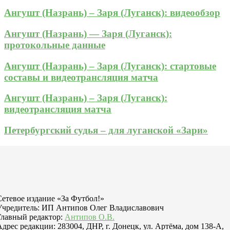
Ангушт (Назрань) – Заря (Луганск): видеообзор
Ангушт (Назрань) — Заря (Луганск):
протокольные данные
Ангушт (Назрань) – Заря (Луганск): стартовые
составы и видеотрансляция матча
Ангушт (Назрань) – Заря (Луганск):
видеотрансляция матча
Петербургский судья – для луганской «Зари»
Сетевое издание «За Футбол!»
Учредитель: ИП Антипов Олег Владиславович
Главный редактор:
Антипов О.В.
Адрес редакции: 283004, ДНР, г. Донецк, ул. Артёма, дом 138-А,