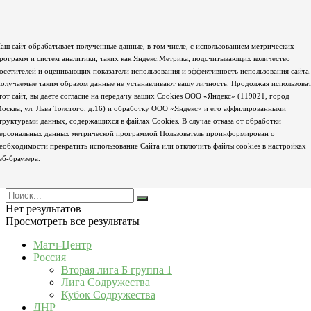
аш сайт обрабатывает полученные данные, в том числе, с использованием метрических
рограмм и систем аналитики, таких как Яндекс.Метрика, подсчитывающих количество
осетителей и оценивающих показатели использования и эффективность использования сайта.
олучаемые таким образом данные не устанавливают вашу личность. Продолжая использова
тот сайт, вы даете согласие на передачу ваших Cookies ООО «Яндекс» (119021, город
осква, ул. Льва Толстого, д.16) и обработку ООО «Яндекс» и его аффилированными
труктурами данных, содержащихся в файлах Cookies. В случае отказа от обработки
ерсональных данных метрической программой Пользователь проинформирован о
еобходимости прекратить использование Сайта или отключить файлы cookies в настройках
еб-браузера.
Нет результатов
Просмотреть все результаты
Матч-Центр
Россия
Вторая лига Б группа 1
Лига Содружества
Кубок Содружества
ДНР