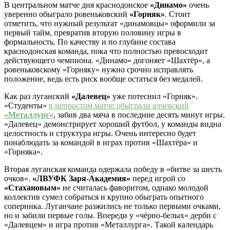
В центральном матче дня краснодонское
«Динамо»
очень
уверенно обыграло ровеньковский
«Горняк»
. Стоит
отметить, что нужный результат «динамовцы» оформили за
первый тайм, превратив вторую половину игры в
формальность. По качеству и по глубине состава
краснодонская команда, пока что полностью превосходит
действующего чемпиона. «Динамо» догоняет «Шахтёр», а
ровеньковскому «Горняку» нужно срочно исправлять
положение, ведь есть риск вообще остаться без медалей.
Как раз луганский
«Далевец»
уже потеснил «Горняк».
«Студенты»
в непростом матче обыграли алчевский
«Металлург»
, забив два мяча в последние десять минут игры.
«Далевец» демонстрирует хороший футбол, у команды видна
целостность и структура игры. Очень интересно будет
понаблюдать за командой в играх против «Шахтёра» и
«Горняка».
Вторая луганская команда одержала победу в «битве за шесть
очков».
«ЛВУФК Заря-Академия»
перед игрой со
«Стахановым»
не считалась фаворитом, однако молодой
коллектив сумел собраться и крупно обыграть опытного
соперника. Луганчане разжились не только первыми очками,
но и забили первые голы. Впереди у «чёрно-белых» дерби с
«Далевцем» и игра против «Металлурга». Такой календарь