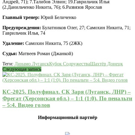
Андрей, 71); 7.Талибов Элвин; 19.Гаврильчик Илья
(2.Данильченко Никита, 76); 6.Развязов Ярослав
Главный тренер:
Юрий Беличенко
Предупреждения:
Булатников Олег, 27; Самохин Никита, 71;
Гаврильчик Илья, 74
Удаление:
Самохин Никита, 75 (2ЖК)
Судья:
Матвеев Роман (Джанкой)
Теги:
Динамо Луганск
Кубок Содружества
Шахтёр Донецк
Следующая запись
КС-2025. Полуфинал. СК Заря (Луганск, ЛНР) –
Фрегат (Херсонская обл.) – 1:1 (1:0). По пенальти
– 5:4. Видео голов
Информационный партнёр