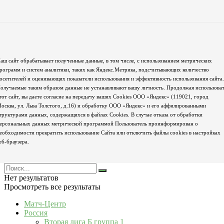
аш сайт обрабатывает полученные данные, в том числе, с использованием метрических
рограмм и систем аналитики, таких как Яндекс.Метрика, подсчитывающих количество
осетителей и оценивающих показатели использования и эффективность использования сайта.
олучаемые таким образом данные не устанавливают вашу личность. Продолжая использова
тот сайт, вы даете согласие на передачу ваших Cookies ООО «Яндекс» (119021, город
осква, ул. Льва Толстого, д.16) и обработку ООО «Яндекс» и его аффилированными
труктурами данных, содержащихся в файлах Cookies. В случае отказа от обработки
ерсональных данных метрической программой Пользователь проинформирован о
еобходимости прекратить использование Сайта или отключить файлы cookies в настройках
еб-браузера.
Нет результатов
Просмотреть все результаты
Матч-Центр
Россия
Вторая лига Б группа 1