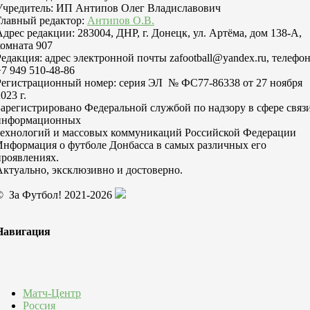
Учредитель: ИП Антипов Олег Владиславович
Главный редактор:
Антипов О.В.
Адрес редакции: 283004, ДНР, г. Донецк, ул. Артёма, дом 138-А,
комната 907
Редакция: адрес электронной почты zafootball@yandex.ru, телефо
+7 949 510-48-86
Регистрационный номер: серия ЭЛ № ФС77-86338 от 27 ноября
023 г.
Зарегистрировано Федеральной службой по надзору в сфере связи
информационных
технологий и массовых коммуникаций Российской Федерации
Информация о футболе Донбасса в самых различных его
проявлениях.
Актуально, эксклюзивно и достоверно.
© За Футбол! 2021-2026
Навигация
Матч-Центр
Россия