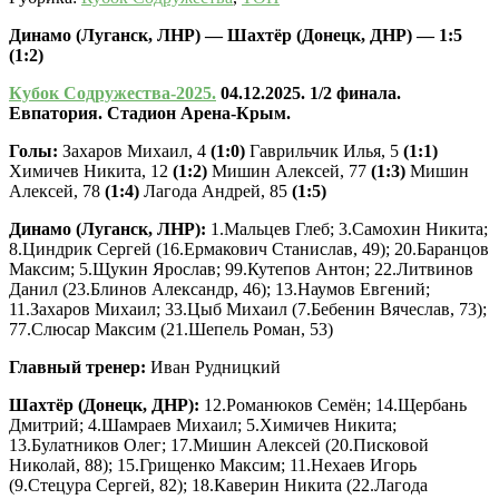
Динамо (Луганск, ЛНР) — Шахтёр (Донецк, ДНР) — 1:5
(1:2)
Кубок Содружества-2025.
04.12.2025. 1/2
финала.
Евпатория. Стадион Арена-Крым.
Голы:
Захаров Михаил, 4
(1:0)
Гаврильчик Илья, 5
(1:1)
Химичев Никита, 12
(1:2)
Мишин Алексей, 77
(1:3)
Мишин
Алексей, 78
(1:4)
Лагода Андрей, 85
(1:5)
Динамо (Луганск, ЛНР):
1.Мальцев Глеб; 3.Самохин Никита;
8.Циндрик Сергей (16.Ермакович Станислав, 49); 20.Баранцов
Максим; 5.Щукин Ярослав; 99.Кутепов Антон; 22.Литвинов
Данил (23.Блинов Александр, 46); 13.Наумов Евгений;
11.Захаров Михаил; 33.Цыб Михаил (7.Бебенин Вячеслав, 73);
77.Слюсар Максим (21.Шепель Роман, 53)
Главный тренер:
Иван Рудницкий
Шахтёр (Донецк, ДНР):
12.Романюков Семён; 14.Щербань
Дмитрий; 4.Шамраев Михаил; 5.Химичев Никита;
13.Булатников Олег; 17.Мишин Алексей (20.Писковой
Николай, 88); 15.Грищенко Максим; 11.Нехаев Игорь
(9.Стецура Сергей, 82); 18.Каверин Никита (22.Лагода