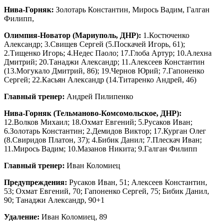
Нива-Горняк:
Золотарь Константин, Мирось Вадим, Галган
Филипп,
Олимпия-Новатор (Мариуполь, ДНР):
1.Костюченко
Александр; 3.Свищев Сергей (5.Поскачей Игорь, 61);
2.Тищенко Игорь; 4.Недес Паоло; 17.Глоба Артур; 10.Алехна
Дмитрий; 20.Танаджи Александр; 11.Алексеев Константин
(13.Могукало Дмитрий, 86); 19.Чернов Юрий; 7.Гапоненко
Сергей; 22.Касьян Александр (14.Титаренко Андрей, 46)
Главный тренер:
Андрей Пилипенко
Нива-Горняк (Тельманово-Комсомольское, ДНР):
12.Волков Михаил; 18.Охмат Евгений; 5.Русаков Иван;
6.Золотарь Константин; 2.Демидов Виктор; 17.Курган Олег
(8.Свиридов Платон, 37); 4.Бибик Данил; 7.Плескач Иван;
11.Мирось Вадим; 10.Мазанов Никита; 9.Галган Филипп
Главный тренер:
Иван Коломиец
Предупреждения:
Русаков Иван, 51; Алексеев Константин,
53; Охмат Евгений, 70; Гапоненко Сергей, 75; Бибик Данил,
90; Танаджи Александр, 90+1
Удаление:
Иван Коломиец, 89