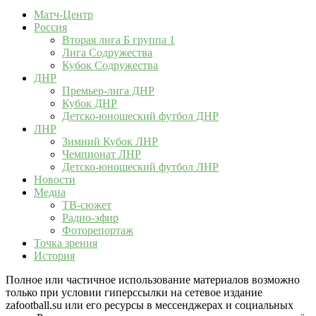
Матч-Центр
Россия
Вторая лига Б группа 1
Лига Содружества
Кубок Содружества
ДНР
Премьер-лига ДНР
Кубок ДНР
Детско-юношеский футбол ДНР
ЛНР
Зимний Кубок ЛНР
Чемпионат ЛНР
Детско-юношеский футбол ЛНР
Новости
Медиа
ТВ-сюжет
Радио-эфир
Фоторепортаж
Точка зрения
История
Полное или частичное использование материалов возможно
только при условии гиперссылки на сетевое издание
zafootball.su или его ресурсы в мессенджерах и социальных