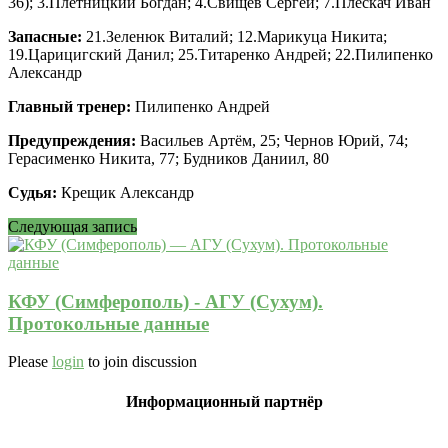
36); 3.Плетницкий Богдан; 4.Свищев Сергей; 7.Плескач Иван
Запасные:
21.Зеленюк Виталий; 12.Марикуца Никита;
19.Царицигский Данил; 25.Титаренко Андрей; 22.Пилипенко
Александр
Главный тренер:
Пилипенко Андрей
Предупреждения:
Васильев Артём, 25; Чернов Юрий, 74;
Герасименко Никита, 77; Будников Даниил, 80
Судья:
Крещик Александр
Следующая запись
КФУ (Симферополь) - АГУ (Сухум).
Протокольные данные
Please
login
to join discussion
Информационный партнёр