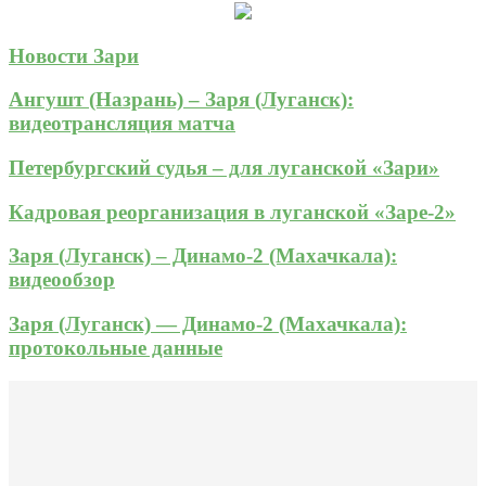
Новости Зари
Ангушт (Назрань) – Заря (Луганск):
видеотрансляция матча
Петербургский судья – для луганской «Зари»
Кадровая реорганизация в луганской «Заре-2»
Заря (Луганск) – Динамо-2 (Махачкала):
видеообзор
Заря (Луганск) — Динамо-2 (Махачкала):
протокольные данные