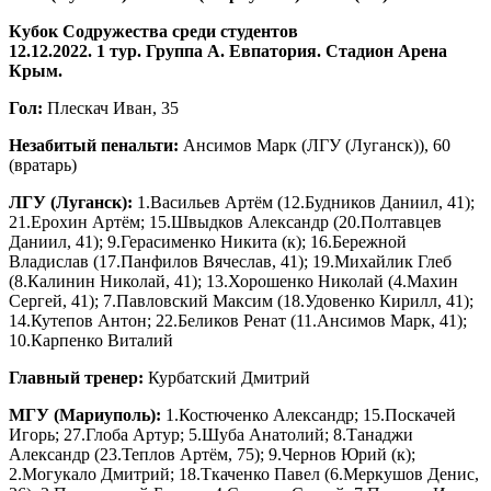
Кубок Содружества среди студентов
12.12.2022. 1 тур. Группа А. Евпатория. Стадион Арена
Крым.
Гол:
Плескач Иван, 35
Незабитый пенальти:
Ансимов Марк (ЛГУ (Луганск)), 60
(вратарь)
ЛГУ (Луганск):
1.Васильев Артём (12.Будников Даниил, 41);
21.Ерохин Артём; 15.Швыдков Александр (20.Полтавцев
Даниил, 41); 9.Герасименко Никита (к); 16.Бережной
Владислав (17.Панфилов Вячеслав, 41); 19.Михайлик Глеб
(8.Калинин Николай, 41); 13.Хорошенко Николай (4.Махин
Сергей, 41); 7.Павловский Максим (18.Удовенко Кирилл, 41);
14.Кутепов Антон; 22.Беликов Ренат (11.Ансимов Марк, 41);
10.Карпенко Виталий
Главный тренер:
Курбатский Дмитрий
МГУ (Мариуполь):
1.Костюченко Александр; 15.Поскачей
Игорь; 27.Глоба Артур; 5.Шуба Анатолий; 8.Танаджи
Александр (23.Теплов Артём, 75); 9.Чернов Юрий (к);
2.Могукало Дмитрий; 18.Ткаченко Павел (6.Меркушов Денис,