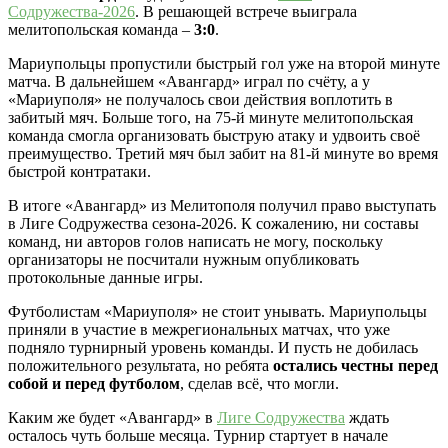
Содружества-2026
. В решающей встрече выиграла
мелитопольская команда –
3:0
.
Мариупольцы пропустили быстрый гол уже на второй минуте
матча. В дальнейшем «Авангард» играл по счёту, а у
«Мариуполя» не получалось свои действия воплотить в
забитый мяч. Больше того, на 75-й минуте мелитопольская
команда смогла организовать быструю атаку и удвоить своё
преимущество. Третий мяч был забит на 81-й минуте во время
быстрой контратаки.
В итоге «Авангард» из Мелитополя получил право выступать
в Лиге Содружества сезона-2026. К сожалению, ни составы
команд, ни авторов голов написать не могу, поскольку
организаторы не посчитали нужным опубликовать
протокольные данные игры.
Футболистам «Мариуполя» не стоит унывать. Мариупольцы
приняли в участие в межрегиональных матчах, что уже
подняло турнирный уровень команды. И пусть не добилась
положительного результата, но ребята
остались честны перед
собой и перед футболом
, сделав всё, что могли.
Каким же будет «Авангард» в
Лиге Содружества
ждать
осталось чуть больше месяца. Турнир стартует в начале