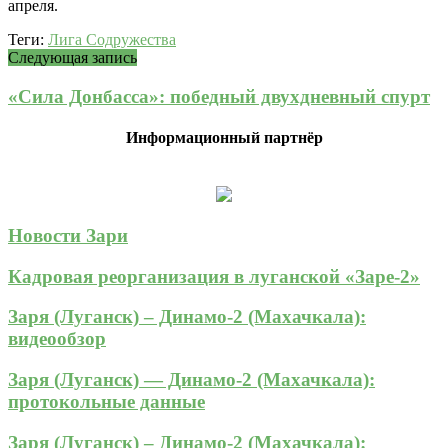
апреля.
Теги:
Лига Содружества
Следующая запись
«Сила Донбасса»: победный двухдневный спурт
Информационный партнёр
Новости Зари
Кадровая реорганизация в луганской «Заре-2»
Заря (Луганск) – Динамо-2 (Махачкала):
видеообзор
Заря (Луганск) — Динамо-2 (Махачкала):
протокольные данные
Заря (Луганск) – Динамо-2 (Махачкала):