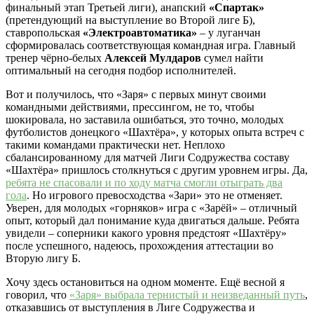
финальный этап Третьей лиги), анапский
«Спартак»
(претендующий на выступление во Второй лиге Б),
ставропольская
«Электроавтоматика»
– у луганчан
сформировалась соответствующая командная игра. Главный
тренер чёрно-белых
Алексей Мулдаров
сумел найти
оптимальный на сегодня подбор исполнителей.
Вот и получилось, что «Заря» с первых минут своими
командными действиями, прессингом, не то, чтобы
шокировала, но заставила ошибаться, это точно, молодых
футболистов донецкого «Шахтёра», у которых опыта встреч с
такими командами практически нет. Неплохо
сбалансированному для матчей Лиги Содружества составу
«Шахтёра» пришлось столкнуться с другим уровнем игры. Да,
ребята не спасовали и по ходу матча смогли отыграть два
гола
. Но игрового превосходства «Зари» это не отменяет.
Уверен, для молодых «горняков» игра с «Зарёй» – отличный
опыт, который дал понимание куда двигаться дальше. Ребята
увидели – соперники какого уровня предстоят «Шахтёру»
после успешного, надеюсь, прохождения аттестации во
Вторую лигу Б.
Хочу здесь остановиться на одном моменте. Ещё весной я
говорил, что
«Заря» выбрала тернистый и неизведанный путь
,
отказавшись от выступления в Лиге Содружества и