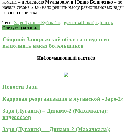
команд –
и Алексею Мулдарову, и Юрию Беличенко
– до
начала сезона-2026 надо решить массу разноплановых задач
разного свойства.
Теги:
Заря Луганск
Кубок Содружества
Шахтёр Донецк
Следующая запись
Сборной Запорожской области предстоит
выполнить наказ болельщиков
Информационный партнёр
Новости Зари
Кадровая реорганизация в луганской «Заре-2»
Заря (Луганск) – Динамо-2 (Махачкала):
видеообзор
Заря (Луганск) — Динамо-2 (Махачкала):