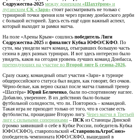
Содружества-2025
между донецким
«Шахтёром»
и
луганским
СК «Заря»
стоит рассматривать не только с
турнирной точки зрения или через призму донбасского дерби
с большой историей. Здесь есть ещё один важный аспект,
который выходит за рамки матча.
На поле «Арены Крым» сошлись
победитель Лиги
Содружества-2025
и
финалист Кубка ЮФО/СКФО
. По
сути, мы увидели матч команд, отыгравших большую часть
сезона в двух разных турнирах. И вот здесь интересно было
увидеть, каков на сегодня уровень лучших команд Донбасса,
претендующих на участие во
Второй лиге Б сезона-2026
.
Сразу скажу, командный опыт участия «Зари» в турнире
общероссийского статуса был виден, как говорят, без очков.
Чёрно-белые, как верно сказал после матча главный тренер
«Шахтёра»
Юрий Беличенко
, были по-спортивному наглее.
Добавлю, увереннее. В их действиях было больше
футбольной солидности, что ли. Повторюсь – командной.
Такая игра не приходит только от того, что в составе есть
футболисты, прошедшие Вторую лигу.
Через матчи в Третьей
лиге с сильными соперниками
–
ПСК
из Станицы Динской
(громко заявивший о себе в Кубке России, победитель Кубка
ЮФО/СКФО), ставропольский
«СтавропольАгроСоюз»
(победитель чемпионата ЮФО/СКФО, вышедший в