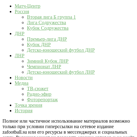
Матч-Центр
Россия
Вторая лига Б группа 1
Лига Содружества
Кубок Содружества
ДНР
Премьер-лига ДНР
Кубок ДНР
Детско-юношеский футбол ДНР
ЛНР
Зимний Кубок ЛНР
Чемпионат ЛНР
Детско-юношеский футбол ЛНР
Новости
Медиа
ТВ-сюжет
Радио-эфир
Фоторепортаж
Точка зрения
История
Полное или частичное использование материалов возможно
только при условии гиперссылки на сетевое издание
zafootball.su или его ресурсы в мессенджерах и социальных