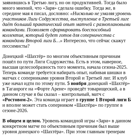
заявившись в Третью лигу, но он продуктивней. Тогда было
много мнений, что «Заря» сделала ошибку. Тогда же, в
середине мая я писал, дословно:
«Нисколько не умаляя уровень
участников Лиги Содружества, выступление в Третьей лиге
даёт больший практический опыт матчей с разноплановыми
командами. Позволяет сформировать боеспособный
коллектив, который будет готов для соперничества с
командами Второй лиги Б…»
Интересно, что сейчас скажут
пессимисты?
Донецкий «Шахтёр» по многим объективным причинам
пошёл по пути Лиги Содружества. Есть в этом, наверное,
высшая целесообразность того момента, начала сезона-2025.
Теперь команде требуется набирать опыт, набивая шишки в
матчах с соперниками уровня Второй и Третьей лиг. И клуб
уже начал идти по этому пути.
5 ноября
донецкий «Шахтёр»
в Таганроге на «Форте Арене» проведёт товарищеский, а в
данном случае я бы сказал – контрольный, матч с
«Ростовом-2»
. Эта команда играет в
группе 1 Второй лиги Б
и вполне может стать соперником «Шахтёра» по группе в
сезоне-2026.
В общем и целом.
Уровень командной игры «Зари» в данном
конкретном матче по объективным причинам был выше
уровня донецкого «Шахтёра». При этом главным тренерам