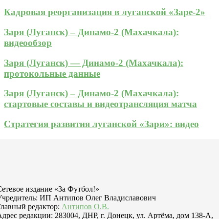
Кадровая реорганизация в луганской «Заре-2»
Заря (Луганск) – Динамо-2 (Махачкала):
видеообзор
Заря (Луганск) — Динамо-2 (Махачкала):
протокольные данные
Заря (Луганск) – Динамо-2 (Махачкала):
стартовые составы и видеотрансляция матча
Стратегия развития луганской «Зари»: видео
Сетевое издание «За Футбол!»
Учредитель: ИП Антипов Олег Владиславович
Главный редактор:
Антипов О.В.
Адрес редакции: 283004, ДНР, г. Донецк, ул. Артёма, дом 138-А,