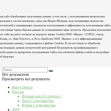
аш сайт обрабатывает полученные данные, в том числе, с использованием метрических
рограмм и систем аналитики, таких как Яндекс.Метрика, подсчитывающих количество
осетителей и оценивающих показатели использования и эффективность использования сайта.
олучаемые таким образом данные не устанавливают вашу личность. Продолжая использова
тот сайт, вы даете согласие на передачу ваших Cookies ООО «Яндекс» (119021, город
осква, ул. Льва Толстого, д.16) и обработку ООО «Яндекс» и его аффилированными
труктурами данных, содержащихся в файлах Cookies. В случае отказа от обработки
ерсональных данных метрической программой Пользователь проинформирован о
еобходимости прекратить использование Сайта или отключить файлы cookies в настройках
еб-браузера.
Нет результатов
Просмотреть все результаты
Матч-Центр
Россия
Вторая лига Б группа 1
Лига Содружества
Кубок Содружества
ДНР