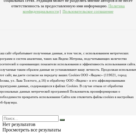
социальных сетях. Редакция может не разделять мнение авторов и не несёт
ответственность за предоставленную ими информацию.
Политика
конфиденциальности
|
Пользовательское соглашение
аш сайт обрабатывает полученные данные, в том числе, с использованием метрических
рограмм и систем аналитики, таких как Яндекс.Метрика, подсчитывающих количество
осетителей и оценивающих показатели использования и эффективность использования сайта.
олучаемые таким образом данные не устанавливают вашу личность. Продолжая использова
тот сайт, вы даете согласие на передачу ваших Cookies ООО «Яндекс» (119021, город
осква, ул. Льва Толстого, д.16) и обработку ООО «Яндекс» и его аффилированными
труктурами данных, содержащихся в файлах Cookies. В случае отказа от обработки
ерсональных данных метрической программой Пользователь проинформирован о
еобходимости прекратить использование Сайта или отключить файлы cookies в настройках
еб-браузера.
Нет результатов
Просмотреть все результаты