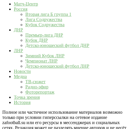
Матч-Центр
Россия
Вторая лига Б группа 1
Лига Содружества
Кубок Содружества
ДНР
Премьер-лига ДНР
Кубок ДНР
Детско-юношеский футбол ДНР
ЛНР
Зимний Кубок ЛНР
Чемпионат ЛНР
Детско-юношеский футбол ЛНР
Новости
Медиа
ТВ-сюжет
Радио-эфир
Фоторепортаж
Точка зрения
История
Полное или частичное использование материалов возможно
только при условии гиперссылки на сетевое издание
zafootball.su или его ресурсы в мессенджерах и социальных
сетях. Редакция может не разделять мнение авторов и не несёт