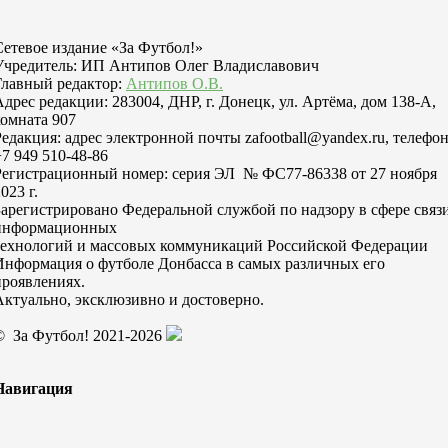
Сетевое издание «За Футбол!»
Учредитель: ИП Антипов Олег Владиславович
Главный редактор:
Антипов О.В.
Адрес редакции: 283004, ДНР, г. Донецк, ул. Артёма, дом 138-А,
комната 907
Редакция: адрес электронной почты zafootball@yandex.ru, телефо
+7 949 510-48-86
Регистрационный номер: серия ЭЛ № ФС77-86338 от 27 ноября
023 г.
Зарегистрировано Федеральной службой по надзору в сфере связи
информационных
технологий и массовых коммуникаций Российской Федерации
Информация о футболе Донбасса в самых различных его
проявлениях.
Актуально, эксклюзивно и достоверно.
© За Футбол! 2021-2026
Навигация