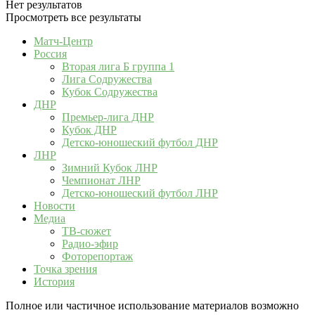
Нет результатов
Просмотреть все результаты
Матч-Центр
Россия
Вторая лига Б группа 1
Лига Содружества
Кубок Содружества
ДНР
Премьер-лига ДНР
Кубок ДНР
Детско-юношеский футбол ДНР
ЛНР
Зимний Кубок ЛНР
Чемпионат ЛНР
Детско-юношеский футбол ЛНР
Новости
Медиа
ТВ-сюжет
Радио-эфир
Фоторепортаж
Точка зрения
История
Полное или частичное использование материалов возможно