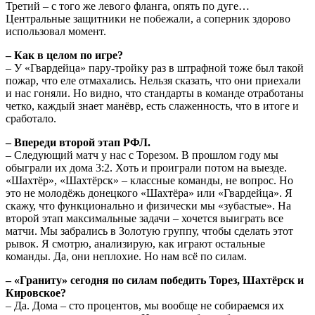
Третий – с того же левого фланга, опять по дуге…
Центральные защитники не побежали, а соперник здорово
использовал момент.
– Как в целом по игре?
– У «Гвардейца» пару-тройку раз в штрафной тоже был такой
пожар, что еле отмахались. Нельзя сказать, что они приехали
и нас гоняли. Но видно, что стандарты в команде отработаны
четко, каждый знает манёвр, есть слаженность, что в итоге и
сработало.
– Впереди второй этап РФЛ.
– Следующий матч у нас с Торезом. В прошлом году мы
обыграли их дома 3:2. Хоть и проиграли потом на выезде.
«Шахтёр», «Шахтёрск» – классные команды, не вопрос. Но
это не молодёжь донецкого «Шахтёра» или «Гвардейца». Я
скажу, что функционально и физически мы «зубастые». На
второй этап максимальные задачи – хочется выиграть все
матчи. Мы забрались в Золотую группу, чтобы сделать этот
рывок. Я смотрю, анализирую, как играют остальные
команды. Да, они неплохие. Но нам всё по силам.
– «Граниту» сегодня по силам победить Торез, Шахтёрск и
Кировское?
– Да. Дома – сто процентов, мы вообще не собираемся их