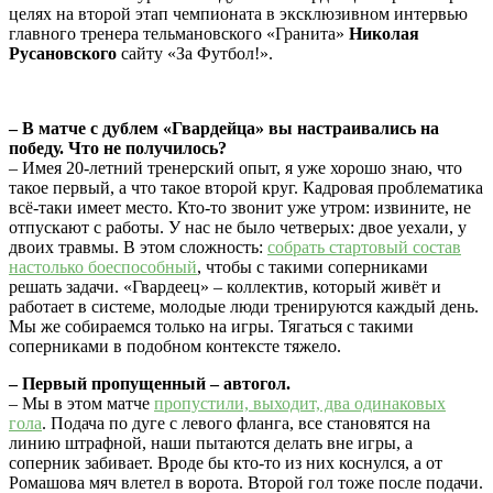
целях на второй этап чемпионата в эксклюзивном интервью
главного тренера тельмановского «Гранита»
Николая
Русановского
сайту «За Футбол!».
– В матче с дублем «Гвардейца» вы настраивались на
победу. Что не получилось?
– Имея 20-летний тренерский опыт, я уже хорошо знаю, что
такое первый, а что такое второй круг. Кадровая проблематика
всё-таки имеет место. Кто-то звонит уже утром: извините, не
отпускают с работы. У нас не было четверых: двое уехали, у
двоих травмы. В этом сложность:
собрать стартовый состав
настолько боеспособный
, чтобы с такими соперниками
решать задачи. «Гвардеец» – коллектив, который живёт и
работает в системе, молодые люди тренируются каждый день.
Мы же собираемся только на игры. Тягаться с такими
соперниками в подобном контексте тяжело.
– Первый пропущенный – автогол.
– Мы в этом матче
пропустили, выходит, два одинаковых
гола
. Подача по дуге с левого фланга, все становятся на
линию штрафной, наши пытаются делать вне игры, а
соперник забивает. Вроде бы кто-то из них коснулся, а от
Ромашова мяч влетел в ворота. Второй гол тоже после подачи.