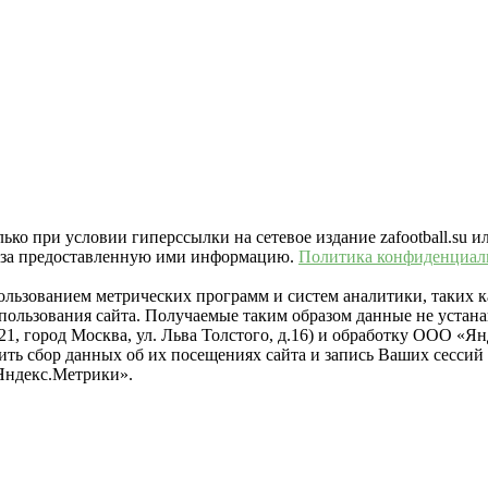
ко при условии гиперссылки на сетевое издание zafootball.su и
ть за предоставленную ими информацию.
Политика конфиденциал
пользованием метрических программ и систем аналитики, таких
ользования сайта. Получаемые таким образом данные не устана
021, город Москва, ул. Льва Толстого, д.16) и обработку ООО 
тить сбор данных об их посещениях сайта и запись Ваших сесси
Яндекс.Метрики».