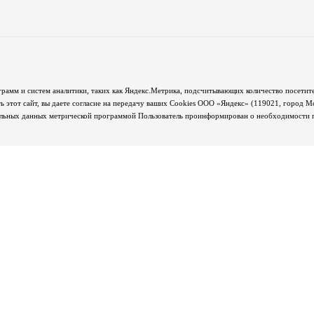
грамм и систем аналитики, таких как Яндекс.Метрика, подсчитывающих количество посетите
 этот сайт, вы даете согласие на передачу ваших Cookies ООО «Яндекс» (119021, город М
альных данных метрической программой Пользователь проинформирован о необходимости пр