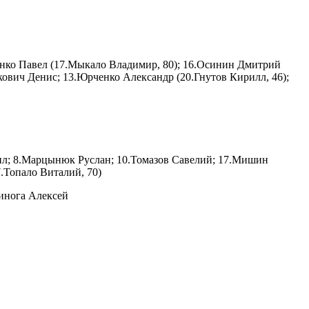
енко Павел (17.Мыкало Владимир, 80); 16.Осинин Дмитрий
ыкович Денис; 13.Юрченко Александр (20.Гнутов Кирилл, 46);
аил; 8.Марцынюк Руслан; 10.Томазов Савелий; 17.Мишин
7.Топало Виталий, 70)
пинога Алексей