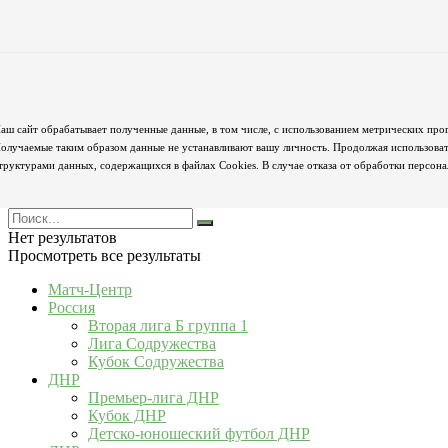
аш сайт обрабатывает полученные данные, в том числе, с использованием метрических про
олучаемые таким образом данные не устанавливают вашу личность. Продолжая использовать
труктурами данных, содержащихся в файлах Cookies. В случае отказа от обработки персон
Нет результатов
Просмотреть все результаты
Матч-Центр
Россия
Вторая лига Б группа 1
Лига Содружества
Кубок Содружества
ДНР
Премьер-лига ДНР
Кубок ДНР
Детско-юношеский футбол ДНР