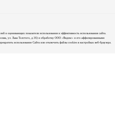
лей и оценивающих показатели использования и эффективность использования сайта.
осква, ул. Льва Толстого, д.16) и обработку ООО «Яндекс» и его аффилированными
екратить использование Сайта или отключить файлы cookies в настройках веб-браузера.