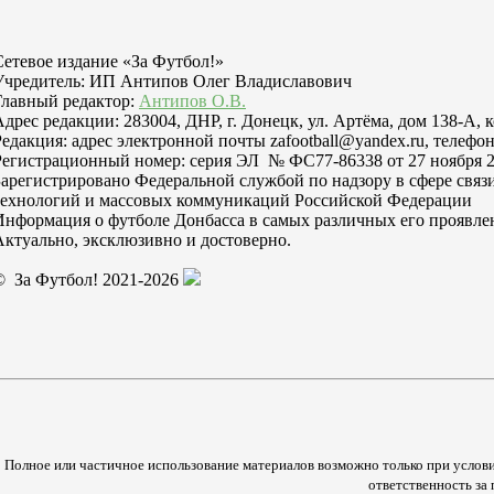
Сетевое издание «За Футбол!»
Учредитель: ИП Антипов Олег Владиславович
Главный редактор:
Антипов О.В.
Адрес редакции: 283004, ДНР, г. Донецк, ул. Артёма, дом 138-А, 
Редакция: адрес электронной почты zafootball@yandex.ru, телефон
Регистрационный номер: серия ЭЛ № ФС77-86338 от 27 ноября 2
Зарегистрировано Федеральной службой по надзору в сфере свя
технологий и массовых коммуникаций Российской Федерации
Информация о футболе Донбасса в самых различных его проявле
Актуально, эксклюзивно и достоверно.
© За Футбол! 2021-2026
Полное или частичное использование материалов возможно только при услови
ответственность з