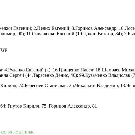
кеджи Евгений; 2.Пелих Евгений; 3.Горинов Александр; 18.Лос
ладимир, 90); 11.Сиващенко Евгений (19.Цахно Виктор, 84); 7.Б
ртур
а; 4.Руденко Евгений (к); 16.Грищенко Павел; 18.Шамраев Мих
нча Сергей (44.Тарасенко Денис, 46); 99.Кузьменко Владислав (
 Кирилл; 74.Береснев Станислав; 25.Чикалкин Владимир; 13.Че
64; Гнутов Кирилл, 75; Горинов Александр, 81