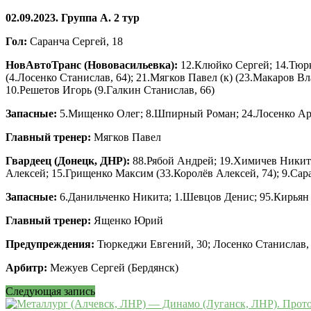
02.09.2023. Группа А. 2 тур
Гол:
Саранча Сергей, 18
НовАвтоТранс (Нововасильевка):
12.Клюйко Сергей; 14.Тюр
(4.Лосенко Станислав, 64); 21.Мягков Павел (к) (23.Макаров В
10.Решетов Игорь (9.Галкин Станислав, 66)
Запасные:
5.Мищенко Олег; 8.Шпирный Роман; 24.Лосенко А
Главный тренер:
Мягков Павел
Гвардеец (Донецк, ДНР):
88.Рябой Андрей; 19.Химичев Никит
Алексей; 15.Грищенко Максим (33.Королёв Алексей, 74); 9.Сара
Запасные:
6.Данильченко Никита; 1.Шевцов Денис; 95.Кирьян
Главный тренер:
Ященко Юрий
Предупреждения:
Тюркеджи Евгений, 30; Лосенко Станислав, 
Арбитр:
Межуев Сергей (Бердянск)
Следующая запись