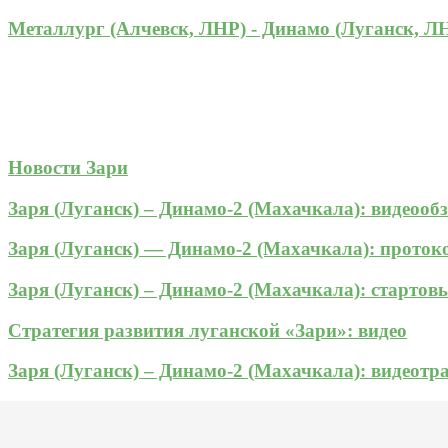
Металлург (Алчевск, ЛНР) - Динамо (Луганск, Л
Новости Зари
Заря (Луганск) – Динамо-2 (Махачкала): видеооб
Заря (Луганск) — Динамо-2 (Махачкала): прото
Заря (Луганск) – Динамо-2 (Махачкала): стартов
Стратегия развития луганской «Зари»: видео
Заря (Луганск) – Динамо-2 (Махачкала): видеотр