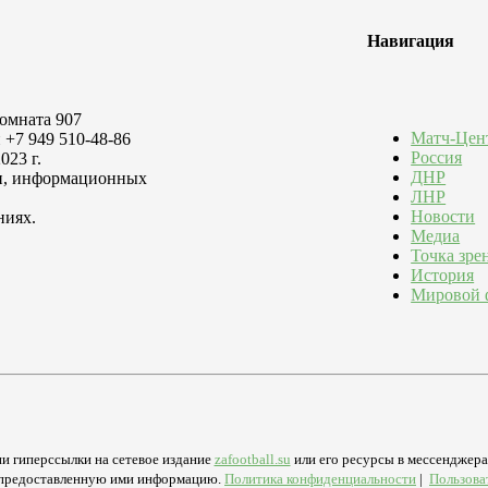
Навигация
комната 907
Матч-Цен
 +7 949 510-48-86
Россия
023 г.
ДНР
зи, информационных
ЛНР
Новости
ниях.
Медиа
Точка зре
История
Мировой 
и гиперссылки на сетевое издание
zafootball.su
или его ресурсы в мессенджерах
а предоставленную ими информацию.
Политика конфиденциальности
|
Пользова