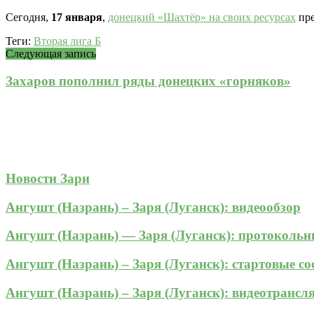
Сегодня,
17 января
,
донецкий «Шахтёр» на своих ресурсах
пре
Теги:
Вторая лига Б
Следующая запись
Захаров пополнил ряды донецких «горняков»
Новости Зари
Ангушт (Назрань) – Заря (Луганск): видеообзор
Ангушт (Назрань) — Заря (Луганск): протоколь
Ангушт (Назрань) – Заря (Луганск): стартовые с
Ангушт (Назрань) – Заря (Луганск): видеотрансл