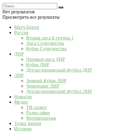
Нет результатов
Просмотреть все результаты
Матч-Центр
Россия
Вторая лига Б группа 1
Лига Содружества
Кубок Содружества
ДНР
Премьер-лига ДНР
Кубок ДНР
Детско-юношеский футбол ДНР
ЛНР
Зимний Кубок ЛНР
Чемпионат ЛНР
Детско-юношеский футбол ЛНР
Новости
Медиа
ТВ-сюжет
Радио-эфир
Фоторепортаж
Точка зрения
История