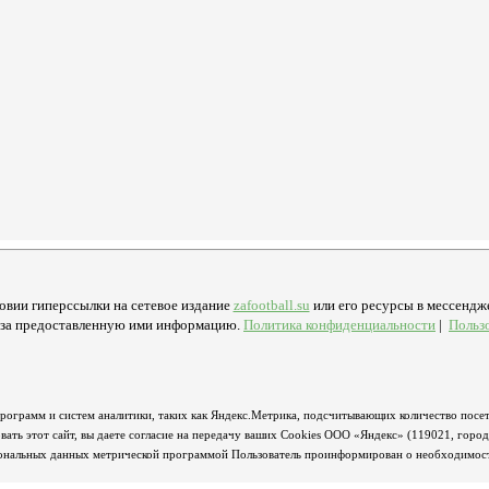
овии гиперссылки на сетевое издание
zafootball.su
или его ресурсы в мессендже
ь за предоставленную ими информацию.
Политика конфиденциальности
|
Польз
программ и систем аналитики, таких как Яндекс.Метрика, подсчитывающих количество посет
ать этот сайт, вы даете согласие на передачу ваших Cookies ООО «Яндекс» (119021, горо
сональных данных метрической программой Пользователь проинформирован о необходимости