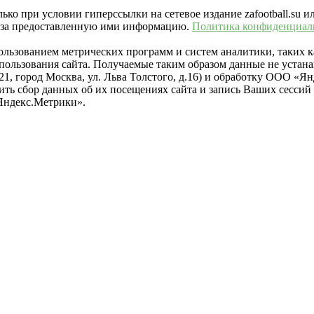
ко при условии гиперссылки на сетевое издание zafootball.su и
ть за предоставленную ими информацию.
Политика конфиденциал
пользованием метрических программ и систем аналитики, таких
ользования сайта. Получаемые таким образом данные не устана
021, город Москва, ул. Льва Толстого, д.16) и обработку ООО 
тить сбор данных об их посещениях сайта и запись Ваших сесси
Яндекс.Метрики».