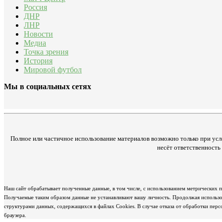
Россия
ДНР
ЛНР
Новости
Медиа
Точка зрения
История
Мировой футбол
Мы в социальных сетях
Полное или частичное использование материалов возможно только при усл
несёт ответственност
Наш сайт обрабатывает полученные данные, в том числе, с использованием метрических 
Получаемые таким образом данные не устанавливают вашу личность. Продолжая использов
структурами данных, содержащихся в файлах Cookies. В случае отказа от обработки пер
браузера.