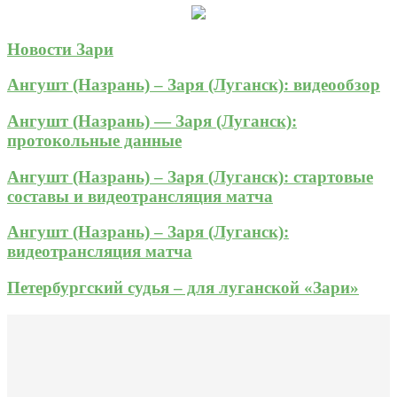
Новости Зари
Ангушт (Назрань) – Заря (Луганск): видеообзор
Ангушт (Назрань) — Заря (Луганск):
протокольные данные
Ангушт (Назрань) – Заря (Луганск): стартовые
составы и видеотрансляция матча
Ангушт (Назрань) – Заря (Луганск):
видеотрансляция матча
Петербургский судья – для луганской «Зари»