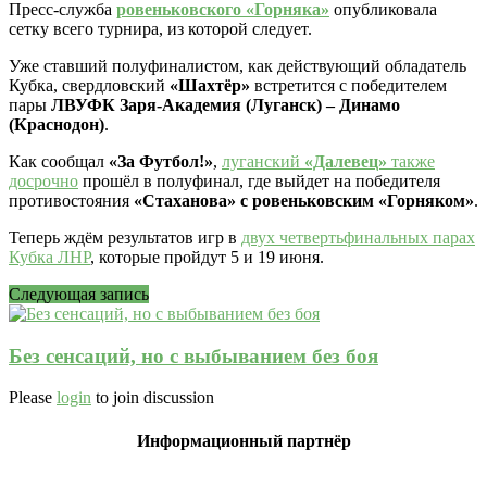
Пресс-служба
ровеньковского «Горняка»
опубликовала
сетку всего турнира, из которой следует.
Уже ставший полуфиналистом, как действующий обладатель
Кубка, свердловский
«Шахтёр»
встретится с победителем
пары
ЛВУФК Заря-Академия (Луганск) – Динамо
(Краснодон)
.
Как сообщал
«За Футбол!»
,
луганский
«Далевец»
также
досрочно
прошёл в полуфинал, где выйдет на победителя
противостояния
«Стаханова» с ровеньковским «Горняком»
.
Теперь ждём результатов игр в
двух четвертьфинальных парах
Кубка ЛНР
, которые пройдут 5 и 19 июня.
Следующая запись
Без сенсаций, но с выбыванием без боя
Please
login
to join discussion
Информационный партнёр