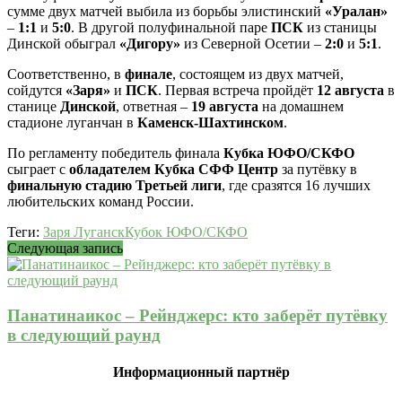
сумме двух матчей выбила из борьбы элистинский
«Уралан»
–
1:1
и
5:0
. В другой полуфинальной паре
ПСК
из станицы
Динской обыграл
«Дигору»
из Северной Осетии –
2:0
и
5:1
.
Соответственно, в
финале
, состоящем из двух матчей,
сойдутся
«Заря»
и
ПСК
. Первая встреча пройдёт
12 августа
в
станице
Динской
, ответная –
19 августа
на домашнем
стадионе луганчан в
Каменск-Шахтинском
.
По регламенту победитель финала
Кубка ЮФО/СКФО
сыграет с
обладателем Кубка СФФ Центр
за путёвку в
финальную стадию Третьей лиги
, где сразятся 16 лучших
любительских команд России.
Теги:
Заря Луганск
Кубок ЮФО/СКФО
Следующая запись
Панатинаикос – Рейнджерс: кто заберёт путёвку
в следующий раунд
Информационный партнёр