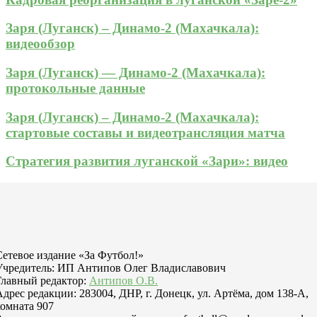
Заря (Луганск) – Динамо-2 (Махачкала):
видеообзор
Заря (Луганск) — Динамо-2 (Махачкала):
протокольные данные
Заря (Луганск) – Динамо-2 (Махачкала):
стартовые составы и видеотрансляция матча
Стратегия развития луганской «Зари»: видео
Сетевое издание «За Футбол!»
Учредитель: ИП Антипов Олег Владиславович
Главный редактор:
Антипов О.В.
Адрес редакции: 283004, ДНР, г. Донецк, ул. Артёма, дом 138-А,
комната 907