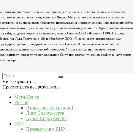
аш сайт обрабатывает полученные данные, в том числе, с использованием метрических
рограмм и систем аналитики, таких как Яндекс.Метрика, подсчитывающих количество
осетителей и оценивающих показатели использования и эффективность использования сайта.
олучаемые таким образом данные не устанавливают вашу личность. Продолжая использова
тот сайт, вы даете согласие на передачу ваших Cookies ООО «Яндекс» (119021, город
осква, ул. Льва Толстого, д.16) и обработку ООО «Яндекс» и его аффилированными
труктурами данных, содержащихся в файлах Cookies. В случае отказа от обработки
ерсональных данных метрической программой Пользователь проинформирован о
еобходимости прекратить использование Сайта или отключить файлы cookies в настройках
еб-браузера.
Нет результатов
Просмотреть все результаты
Матч-Центр
Россия
Вторая лига Б группа 1
Лига Содружества
Кубок Содружества
ДНР
Премьер-лига ДНР