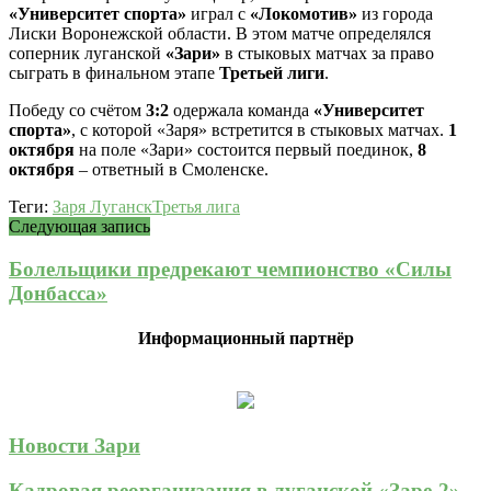
«Университет спорта»
играл с
«Локомотив»
из города
Лиски Воронежской области. В этом матче определялся
соперник луганской
«Зари»
в стыковых матчах за право
сыграть в финальном этапе
Третьей лиги
.
Победу со счётом
3:2
одержала команда
«Университет
спорта»
, с которой «Заря» встретится в стыковых матчах.
1
октября
на поле «Зари» состоится первый поединок,
8
октября
– ответный в Смоленске.
Теги:
Заря Луганск
Третья лига
Следующая запись
Болельщики предрекают чемпионство «Силы
Донбасса»
Информационный партнёр
Новости Зари
Кадровая реорганизация в луганской «Заре-2»