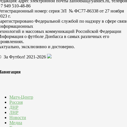
Редакция: адрес электронной почты zafootball@yandex.ru, телефо
+7 949 510-48-86
Регистрационный номер: серия ЭЛ № ФС77-86338 от 27 ноября
023 г.
Зарегистрировано Федеральной службой по надзору в сфере связи
информационных
технологий и массовых коммуникаций Российской Федерации
Информация о футболе Донбасса в самых различных его
проявлениях.
Актуально, эксклюзивно и достоверно.
© За Футбол! 2021-2026
Навигация
Матч-Центр
Россия
ДНР
ЛНР
Новости
Медиа