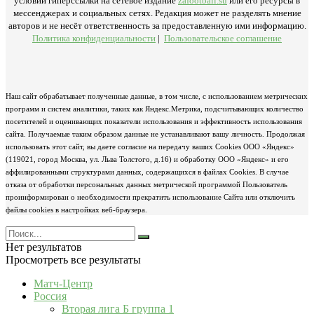
условии гиперссылки на сетевое издание
zafootball.su
или его ресурсы в
мессенджерах и социальных сетях. Редакция может не разделять мнение
авторов и не несёт ответственность за предоставленную ими информацию.
Политика конфиденциальности
|
Пользовательское соглашение
Наш сайт обрабатывает полученные данные, в том числе, с использованием метрических
программ и систем аналитики, таких как Яндекс.Метрика, подсчитывающих количество
посетителей и оценивающих показатели использования и эффективность использования
сайта. Получаемые таким образом данные не устанавливают вашу личность. Продолжая
использовать этот сайт, вы даете согласие на передачу ваших Cookies ООО «Яндекс»
(119021, город Москва, ул. Льва Толстого, д.16) и обработку ООО «Яндекс» и его
аффилированными структурами данных, содержащихся в файлах Cookies. В случае
отказа от обработки персональных данных метрической программой Пользователь
проинформирован о необходимости прекратить использование Сайта или отключить
файлы cookies в настройках веб-браузера.
Нет результатов
Просмотреть все результаты
Матч-Центр
Россия
Вторая лига Б группа 1