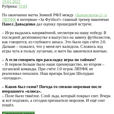
19.01.2022
Рубрика:
ТОП
По окончании матча Зимней РФЛ между
«Бажановцем-2» и
ЛВУФК
в интервью «За Футбол!» главный тренер макеевчан
Павел Давыденко
дал оценку прошедшей встрече.
– Игра выдалась напряжённой, несмотря на нашу победу. В
последней десятиминутке я выпустил на замену футболистов,
как говорится, из глубокого запаса. Это было при счёте 2:0.
Дальше – пожалел, что у меня нет валидола. Сложись ход
игры чуть в пользу луганчан, и матч бы закончился вничью.
– А если говорить про раскладку игры по таймам?
– В первом больше было наше преимущество, во втором –
луганской команды. При счёте 1:0 игрок ЛВУФК не
реализовал пенальти. Наш вратарь Богдан Шолудько
«потащил».
– Каков был газон? Погода-то снежно-морозная после
вчерашнего «плюса».
– Поле было тяжёлое. Слой льда, который покрыл снег. Вчера
ж всё подтаяло, а сегодня прихватило морозом. И ещё снег
пошёл.
Следующая запись