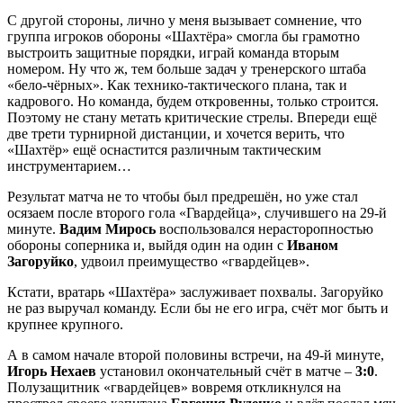
С другой стороны, лично у меня вызывает сомнение, что
группа игроков обороны «Шахтёра» смогла бы грамотно
выстроить защитные порядки, играй команда вторым
номером. Ну что ж, тем больше задач у тренерского штаба
«бело-чёрных». Как технико-тактического плана, так и
кадрового. Но команда, будем откровенны, только строится.
Поэтому не стану метать критические стрелы. Впереди ещё
две трети турнирной дистанции, и хочется верить, что
«Шахтёр» ещё оснастится различным тактическим
инструментарием…
Результат матча не то чтобы был предрешён, но уже стал
осязаем после второго гола «Гвардейца», случившего на 29-й
минуте.
Вадим Мирось
воспользовался нерасторопностью
обороны соперника и, выйдя один на один с
Иваном
Загоруйко
, удвоил преимущество «гвардейцев».
Кстати, вратарь «Шахтёра» заслуживает похвалы. Загоруйко
не раз выручал команду. Если бы не его игра, счёт мог быть и
крупнее крупного.
А в самом начале второй половины встречи, на 49-й минуте,
Игорь Нехаев
установил окончательный счёт в матче –
3:0
.
Полузащитник «гвардейцев» вовремя откликнулся на