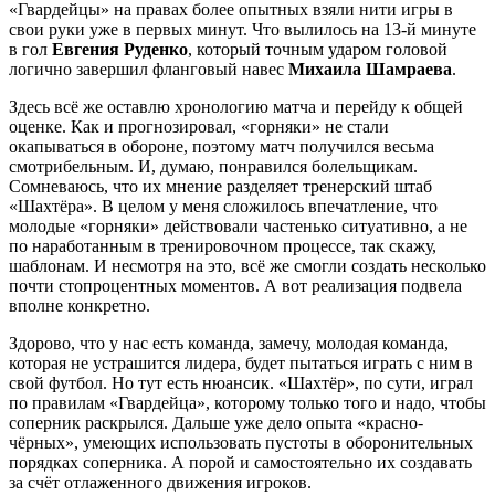
«Гвардейцы» на правах более опытных взяли нити игры в
свои руки уже в первых минут. Что вылилось на 13-й минуте
в гол
Евгения Руденко
, который точным ударом головой
логично завершил фланговый навес
Михаила Шамраева
.
Здесь всё же оставлю хронологию матча и перейду к общей
оценке. Как и прогнозировал, «горняки» не стали
окапываться в обороне, поэтому матч получился весьма
смотрибельным. И, думаю, понравился болельщикам.
Сомневаюсь, что их мнение разделяет тренерский штаб
«Шахтёра». В целом у меня сложилось впечатление, что
молодые «горняки» действовали частенько ситуативно, а не
по наработанным в тренировочном процессе, так скажу,
шаблонам. И несмотря на это, всё же смогли создать несколько
почти стопроцентных моментов. А вот реализация подвела
вполне конкретно.
Здорово, что у нас есть команда, замечу, молодая команда,
которая не устрашится лидера, будет пытаться играть с ним в
свой футбол. Но тут есть нюансик. «Шахтёр», по сути, играл
по правилам «Гвардейца», которому только того и надо, чтобы
соперник раскрылся. Дальше уже дело опыта «красно-
чёрных», умеющих использовать пустоты в оборонительных
порядках соперника. А порой и самостоятельно их создавать
за счёт отлаженного движения игроков.