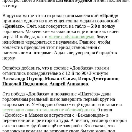
прострел своего капитана
Евгения Руденко
и влёт послал мяч
в сетку.
В другом матче этого игрового дня макеевский
«Прайд»
принимал одного из претендентов на медали горловский
«Донбасс»
. Счёт, как говорится, на табло –
5:0
в пользу
горловчан. Макеевские «львы» пока ещё в поисках своей
игры. И победы, как в
матче с «Бажановцем»
, будут
неизбежно чередоваться с неудачами. Главное, чтобы
коллектив преодолел этот период становления с
наименьшими потерями. А дальше, уверен, всё придёт в
норму.
Остаётся добавить, что в составе «Донбасса» голами
отметились последовательно с 12-й по 90+3 минуты
Александр Отупор
,
Михаил Сагач
,
Игорь Дмитришин
,
Николай Подолянюк
,
Андрей Аниканов
.
Эта победа «Донбасса» и поражение «Шахтёра» дали
горловчанам реальный шанс завершить первый круг на
втором месте. У «бордово-белых» ещё одна игра в запасе и
всего одно очко отставания от «бело-чёрных»
. 9 июня
«Донбасс» в Макеевке встретится с «Бажановцем» в
перенесённой игре второго тура. А значит, разговор о второй
силе в нашем футболе ещё не завершён. Кто сказал, что
горловская команда не возродит свою былую мощь под