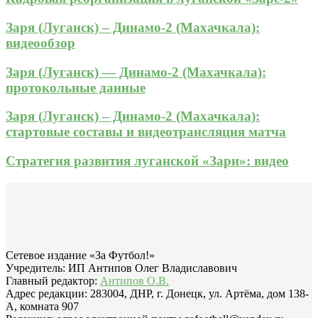
Заря (Луганск) – Динамо-2 (Махачкала):
видеообзор
Заря (Луганск) — Динамо-2 (Махачкала):
протокольные данные
Заря (Луганск) – Динамо-2 (Махачкала):
стартовые составы и видеотрансляция матча
Стратегия развития луганской «Зари»: видео
Сетевое издание «За Футбол!»
Учредитель: ИП Антипов Олег Владиславович
Главный редактор:
Антипов О.В.
Адрес редакции: 283004, ДНР, г. Донецк, ул. Артёма, дом 138-
А, комната 907