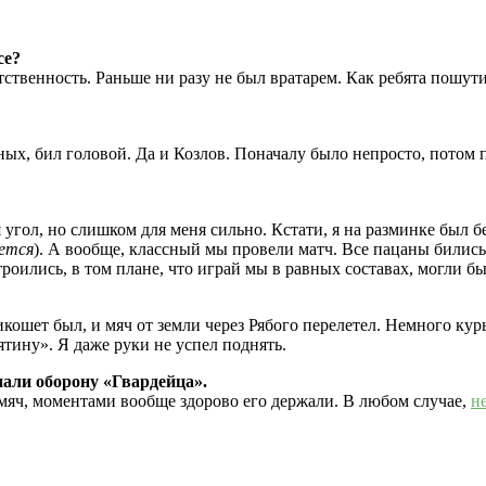
се?
тственность. Раньше ни разу не был вратарем. Как ребята пошут
х, бил головой. Да и Козлов. Поначалу было непросто, потом пр
 угол, но слишком для меня сильно. Кстати, я на разминке был 
ется
). А вообще, классный мы провели матч. Все пацаны бились,
роились, в том плане, что играй мы в равных составах, могли бы
кошет был, и мяч от земли через Рябого перелетел. Немного курь
ятину». Я даже руки не успел поднять.
али оборону «Гвардейца».
 мяч, моментами вообще здорово его держали. В любом случае,
н