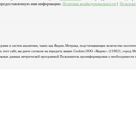
а предоставленную ими информацию.
Политика конфиденциальности
|
Пользова
грамм и систем аналитики, таких как Яндекс.Метрика, подсчитывающих количество посетите
 этот сайт, вы даете согласие на передачу ваших Cookies ООО «Яндекс» (119021, город М
альных данных метрической программой Пользователь проинформирован о необходимости пр