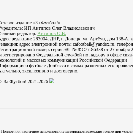
Сетевое издание «За Футбол!»
Учредитель: ИП Антипов Олег Владиславович
Главный редактор:
Антипов О.В.
Адрес редакции: 283004, ДНР, г. Донецк, ул. Артёма, дом 138-А, 
Редакция: адрес электронной почты zafootball@yandex.ru, телефон
Регистрационный номер: серия ЭЛ № ФС77-86338 от 27 ноября 2
Зарегистрировано Федеральной службой по надзору в сфере свя
технологий и массовых коммуникаций Российской Федерации
Информация о футболе Донбасса в самых различных его проявле
Актуально, эксклюзивно и достоверно.
© За Футбол! 2021-2026
Полное или частичное использование материалов возможно только при услови