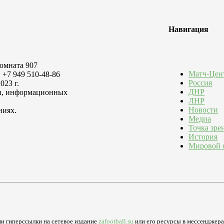
Навигация
комната 907
Матч-Цен
 +7 949 510-48-86
Россия
023 г.
ДНР
зи, информационных
ЛНР
Новости
ниях.
Медиа
Точка зре
История
Мировой 
и гиперссылки на сетевое издание
zafootball.su
или его ресурсы в мессенджерах