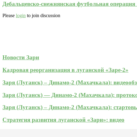
Дебальцевско-снежнянская футбольная операция 
Please
login
to join discussion
Новости Зари
Кадровая реорганизация в луганской «Заре-2»
Заря (Луганск) – Динамо-2 (Махачкала): видеооб
Заря (Луганск) — Динамо-2 (Махачкала): прото
Заря (Луганск) – Динамо-2 (Махачкала): стартов
Стратегия развития луганской «Зари»: видео