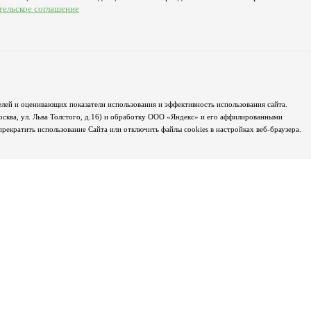
тельское соглашение
лей и оценивающих показатели использования и эффективность использования сайта.
осква, ул. Льва Толстого, д.16) и обработку ООО «Яндекс» и его аффилированными
екратить использование Сайта или отключить файлы cookies в настройках веб-браузера.