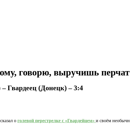
ому, говорю, выручишь перча
 – Гвардеец (Донецк) – 3:4
сказал о
голевой перестрелке с «Гвардейцем»
и своём необычн