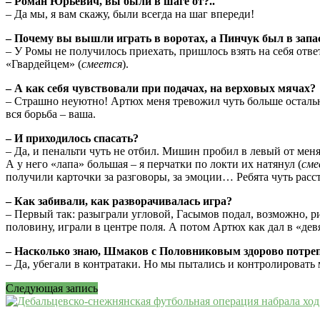
– Роман Юрьевич, вы были в шаге от?..
– Да мы, я вам скажу, были всегда на шаг впереди!
– Почему вы вышли играть в воротах, а Пинчук был в запа
– У Ромы не получилось приехать, пришлось взять на себя отве
«Гвардейцем» (
смеется
).
– А как себя чувствовали при подачах, на верховых мячах?
– Страшно неуютно! Артюх меня тревожил чуть больше остальны
вся борьба – ваша.
– И приходилось спасать?
– Да, и пенальти чуть не отбил. Мишин пробил в левый от меня
А у него «лапа» большая – я перчатки по локти их натянул (
сме
получили карточки за разговоры, за эмоции… Ребята чуть расст
– Как забивали, как разворачивалась игра?
– Первый так: разыграли угловой, Гасымов подал, возможно, ри
половину, играли в центре поля. А потом Артюх как дал в «дев
– Насколько знаю, Шмаков с Половниковым здорово потреп
– Да, убегали в контратаки. Но мы пытались и контролировать
Следующая запись