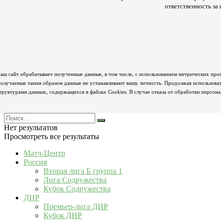
ответственность з
аш сайт обрабатывает полученные данные, в том числе, с использованием метрических про
олучаемые таким образом данные не устанавливают вашу личность. Продолжая использовать
труктурами данных, содержащихся в файлах Cookies. В случае отказа от обработки персон
Нет результатов
Просмотреть все результаты
Матч-Центр
Россия
Вторая лига Б группа 1
Лига Содружества
Кубок Содружества
ДНР
Премьер-лига ДНР
Кубок ДНР