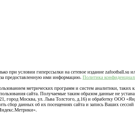
ко при условии гиперссылки на сетевое издание zafootball.su и
ть за предоставленную ими информацию.
Политика конфиденциал
пользованием метрических программ и систем аналитики, таких
ользования сайта. Получаемые таким образом данные не устана
021, город Москва, ул. Льва Толстого, д.16) и обработку ООО 
тить сбор данных об их посещениях сайта и запись Ваших сесси
Яндекс.Метрики».