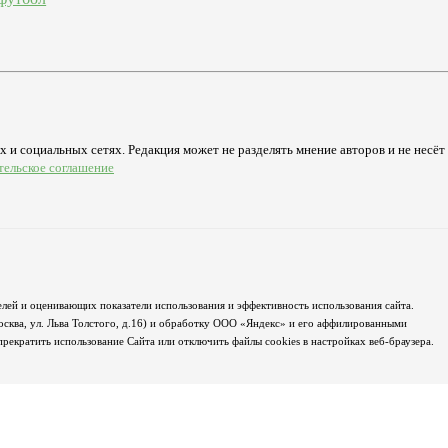
 и социальных сетях. Редакция может не разделять мнение авторов и не несёт
тельское соглашение
лей и оценивающих показатели использования и эффективность использования сайта.
осква, ул. Льва Толстого, д.16) и обработку ООО «Яндекс» и его аффилированными
екратить использование Сайта или отключить файлы cookies в настройках веб-браузера.