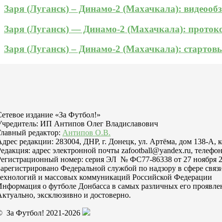
Заря (Луганск) – Динамо-2 (Махачкала): видеооб
Заря (Луганск) — Динамо-2 (Махачкала): прото
Заря (Луганск) – Динамо-2 (Махачкала): стартов
Сетевое издание «За Футбол!»
Учредитель: ИП Антипов Олег Владиславович
Главный редактор:
Антипов О.В.
Адрес редакции: 283004, ДНР, г. Донецк, ул. Артёма, дом 138-А, 
Редакция: адрес электронной почты zafootball@yandex.ru, телефон
Регистрационный номер: серия ЭЛ № ФС77-86338 от 27 ноября 2
Зарегистрировано Федеральной службой по надзору в сфере свя
технологий и массовых коммуникаций Российской Федерации
Информация о футболе Донбасса в самых различных его проявле
Актуально, эксклюзивно и достоверно.
© За Футбол! 2021-2026