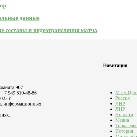
зор
кольные данные
ые составы и видеотрансляция матча
Навигация
комната 907
Матч-Цен
 +7 949 510-48-86
Россия
023 г.
ДНР
зи, информационных
ЛНР
Новости
ниях.
Медиа
Точка зре
История
Мировой 