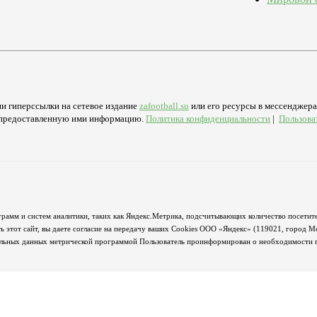
и гиперссылки на сетевое издание
zafootball.su
или его ресурсы в мессенджерах
а предоставленную ими информацию.
Политика конфиденциальности
|
Пользова
грамм и систем аналитики, таких как Яндекс.Метрика, подсчитывающих количество посетите
 этот сайт, вы даете согласие на передачу ваших Cookies ООО «Яндекс» (119021, город М
альных данных метрической программой Пользователь проинформирован о необходимости пр