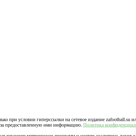
ко при условии гиперссылки на сетевое издание zafootball.su и
ть за предоставленную ими информацию.
Политика конфиденциал
пользованием метрических программ и систем аналитики, таких