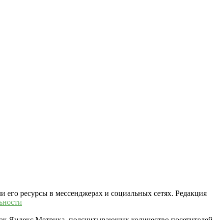
ли его ресурсы в мессенджерах и социальных сетях. Редакция
ьности
 как Яндекс.Метрика, подсчитывающих количество посетителей