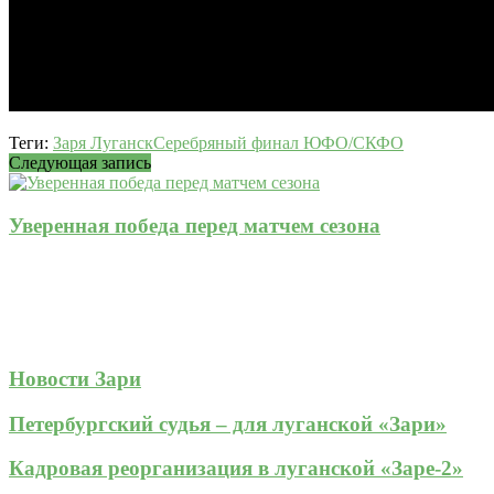
Теги:
Заря Луганск
Серебряный финал ЮФО/СКФО
Следующая запись
Уверенная победа перед матчем сезона
Новости Зари
Петербургский судья – для луганской «Зари»
Кадровая реорганизация в луганской «Заре-2»