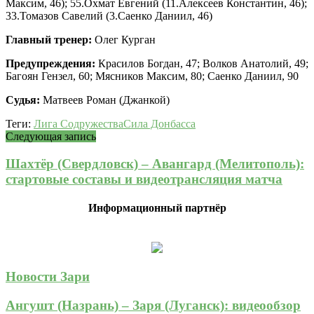
Максим, 46); 55.Охмат Евгений (11.Алексеев Константин, 46);
33.Томазов Савелий (3.Саенко Даниил, 46)
Главный тренер:
Олег Курган
Предупреждения:
Красилов Богдан, 47; Волков Анатолий, 49;
Багоян Гензел, 60; Мясников Максим, 80; Саенко Даниил, 90
Судья:
Матвеев Роман (Джанкой)
Теги:
Лига Содружества
Сила Донбасса
Следующая запись
Шахтёр (Свердловск) – Авангард (Мелитополь):
стартовые составы и видеотрансляция матча
Информационный партнёр
Новости Зари
Ангушт (Назрань) – Заря (Луганск): видеообзор