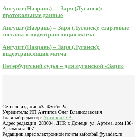
Ангушт (Назрань) — Заря (Луганск):
протокольные данные
Ангушт (Назрань) – Заря (Луганск): стартовые
составы и видеотрансляция матча
Ангушт (Назрань) – Заря (Луганск):
видеотрансляция матча
Петербургский судья – для луганской «Зари»
Сетевое издание «За Футбол!»
Учредитель: ИП Антипов Олег Владиславович
Главный редактор:
Антипов О.В.
Адрес редакции: 283004, ДНР, г. Донецк, ул. Артёма, дом 138-
А, комната 907
Редакция: адрес электронной почты zafootball@yandex.ru,