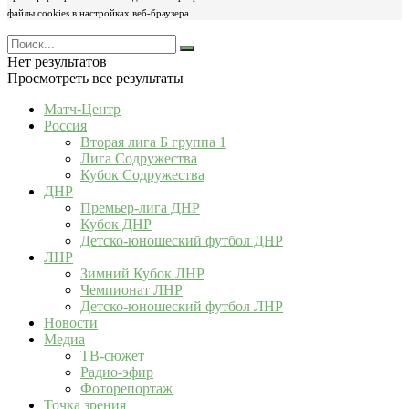
файлы cookies в настройках веб-браузера.
Нет результатов
Просмотреть все результаты
Матч-Центр
Россия
Вторая лига Б группа 1
Лига Содружества
Кубок Содружества
ДНР
Премьер-лига ДНР
Кубок ДНР
Детско-юношеский футбол ДНР
ЛНР
Зимний Кубок ЛНР
Чемпионат ЛНР
Детско-юношеский футбол ЛНР
Новости
Медиа
ТВ-сюжет
Радио-эфир
Фоторепортаж
Точка зрения