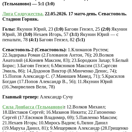
(Тельманово) — 5:1 (3:0)
Лига Содружества.
22.05.2026. 17
матч-день. Севастополь.
Стадион Горняк.
Голы:
Якунин Юрий, 23
(1:0)
Багоян Гензел, 25
(2:0)
Якунин
Юрий, 38
(3:0)
Нехаев Игорь, 57
(3:1)
Якунин Юрий — с
пенальти, 78
(4:1)
Багоян Гензел, 82
(5:1)
Севастополь-2 (Севастополь):
1.Климанов Рустем;
22.Задирака Роман (2.Голованов Антон, 76); 20.Волков
Анатолий (4.Коняев Максим, 83); 23.Бородкин Захар; 9.Белый
Борис; 3.Багоян Гензел; 6.Мясников Максим (13.Саргсян
Эмиль, 86); 14.Додонов Виктор (8.Минченко Денис, 74);
15.Попов Александр С. (7.Мамишев Мамед, 71); 5.Красилов
Богдан (17.Попов Александр В., 56); 11.Якунин Юрий
(16.Эмирвелиев Вели, 78)
Главный тренер:
Александр Сучу
Сила Донбасса (Тельманово)
:
12.Волков Михаил;
18.Шестаков Сергей; 16.Мазанов Никита; 22.Гапоненко
Сергей (17.Евсюков Владимир, 69); 5.Павленко Максим;
21.Нехаев Игорь; 10.Мирось Вадим; 6.Лялин Данил
(19.Маруха Данил, 81); 9.Мещеряков Александр (28.Грищенко