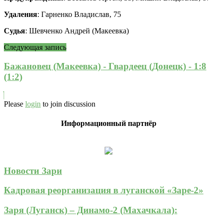
Удаления
: Гарненко Владислав, 75
Судья
: Шевченко Андрей (Макеевка)
Следующая запись
Бажановец (Макеевка) - Гвардеец (Донецк) - 1:8
(1:2)
Please
login
to join discussion
Информационный партнёр
Новости Зари
Кадровая реорганизация в луганской «Заре-2»
Заря (Луганск) – Динамо-2 (Махачкала):