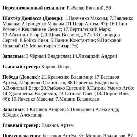
Нереализованный
пенальти
: Рыбалко Евгений, 58
Шахтёр Донбасса (Донецк):
1.Панченко Максим; 7.Павленко
Максим; 2.Грищенко Максим (11.Церр Артем, 87); 16.Шиш
Роман; 4.Кекяляйнен Денис; 17.Вертилецкий Марк;
13.Айгинин Егор (20.Шпак Всеволод, 57); 18.Скворцов
Сергей; 8.Бойко Иван; 5.Панин Константин; 9.Писковой
Николай (15.Монастырёв Назар, 76)
Запасные
: 3.Чёрный Владислав; 14.Лихацкий Андрей
Главный тренер:
Король Игорь
Победа (Донецк):
21.Кравченко Владимир; 17.Бессалов
Артём; 2.Гарненко Станислав; 88.Гарненко Владислав;
3.Вячистый Егор; 20.Рыбалко Евгений; 8.Патрик Умомо Агбо;
14.Удовиченко Владимир; 23.Гатилов Олег (18.Ширин Илья,
46); 10.Ивченко Максим; 7.Мишин Владислав
Запасные
: 1.Котиков Андрей; 5.Полидовец Александр;
6.Бодня Александр
Главный тренер:
Евланов Артем
Предупреждения
: Бессалов Артём, 35; Мишин Владислав, 87