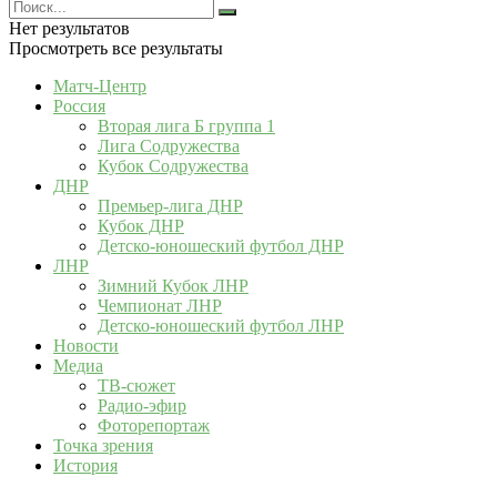
Нет результатов
Просмотреть все результаты
Матч-Центр
Россия
Вторая лига Б группа 1
Лига Содружества
Кубок Содружества
ДНР
Премьер-лига ДНР
Кубок ДНР
Детско-юношеский футбол ДНР
ЛНР
Зимний Кубок ЛНР
Чемпионат ЛНР
Детско-юношеский футбол ЛНР
Новости
Медиа
ТВ-сюжет
Радио-эфир
Фоторепортаж
Точка зрения
История