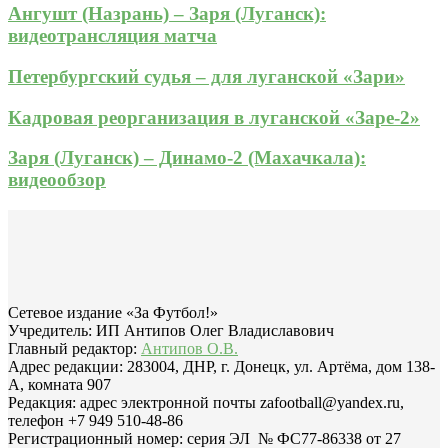
Ангушт (Назрань) – Заря (Луганск):
видеотрансляция матча
Петербургский судья – для луганской «Зари»
Кадровая реорганизация в луганской «Заре-2»
Заря (Луганск) – Динамо-2 (Махачкала):
видеообзор
Сетевое издание «За Футбол!»
Учредитель: ИП Антипов Олег Владиславович
Главный редактор:
Антипов О.В.
Адрес редакции: 283004, ДНР, г. Донецк, ул. Артёма, дом 138-
А, комната 907
Редакция: адрес электронной почты zafootball@yandex.ru,
телефон +7 949 510-48-86
Регистрационный номер: серия ЭЛ № ФС77-86338 от 27