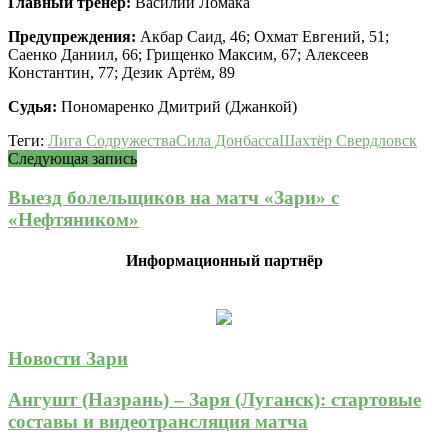
Главный тренер:
Василий Ломака
Предупреждения:
Акбар Саид, 46; Охмат Евгений, 51;
Саенко Даниил, 66; Грищенко Максим, 67; Алексеев
Константин, 77; Дезик Артём, 89
Судья:
Пономаренко Дмитрий (Джанкой)
Теги:
Лига Содружества
Сила Донбасса
Шахтёр Свердловск
Следующая запись
Выезд болельщиков на матч «Зари» с
«Нефтяником»
Информационный партнёр
Новости Зари
Ангушт (Назрань) – Заря (Луганск): стартовые
составы и видеотрансляция матча