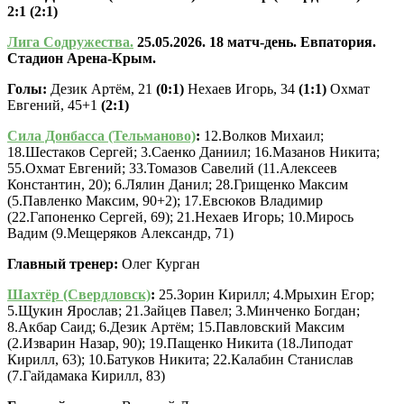
2:1 (2:1)
Лига Содружества.
25.05.2026. 18
матч-день. Евпатория.
Стадион Арена-Крым.
Голы:
Дезик Артём, 21
(0:1)
Нехаев Игорь, 34
(1:1)
Охмат
Евгений, 45+1
(2:1)
Сила Донбасса (Тельманово)
:
12.Волков Михаил;
18.Шестаков Сергей; 3.Саенко Даниил; 16.Мазанов Никита;
55.Охмат Евгений; 33.Томазов Савелий (11.Алексеев
Константин, 20); 6.Лялин Данил; 28.Грищенко Максим
(5.Павленко Максим, 90+2); 17.Евсюков Владимир
(22.Гапоненко Сергей, 69); 21.Нехаев Игорь; 10.Мирось
Вадим (9.Мещеряков Александр, 71)
Главный тренер:
Олег Курган
Шахтёр (Свердловск)
:
25.Зорин Кирилл; 4.Мрыхин Егор;
5.Щукин Ярослав; 21.Зайцев Павел; 3.Минченко Богдан;
8.Акбар Саид; 6.Дезик Артём; 15.Павловский Максим
(2.Изварин Назар, 90); 19.Пащенко Никита (18.Липодат
Кирилл, 63); 10.Батуков Никита; 22.Калабин Станислав
(7.Гайдамака Кирилл, 83)