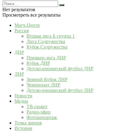
Нет результатов
Просмотреть все результаты
Матч-Центр
Россия
Вторая лига Б группа 1
Лига Содружества
Кубок Содружества
ДНР
Премьер-лига ДНР
Кубок ДНР
Детско-юношеский футбол ДНР
ЛНР
Зимний Кубок ЛНР
Чемпионат ЛНР
Детско-юношеский футбол ЛНР
Новости
Медиа
ТВ-сюжет
Радио-эфир
Фоторепортаж
Точка зрения
История