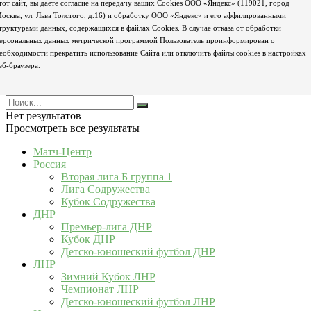
тот сайт, вы даете согласие на передачу ваших Cookies ООО «Яндекс» (119021, город
осква, ул. Льва Толстого, д.16) и обработку ООО «Яндекс» и его аффилированными
труктурами данных, содержащихся в файлах Cookies. В случае отказа от обработки
ерсональных данных метрической программой Пользователь проинформирован о
еобходимости прекратить использование Сайта или отключить файлы cookies в настройках
еб-браузера.
Нет результатов
Просмотреть все результаты
Матч-Центр
Россия
Вторая лига Б группа 1
Лига Содружества
Кубок Содружества
ДНР
Премьер-лига ДНР
Кубок ДНР
Детско-юношеский футбол ДНР
ЛНР
Зимний Кубок ЛНР
Чемпионат ЛНР
Детско-юношеский футбол ЛНР