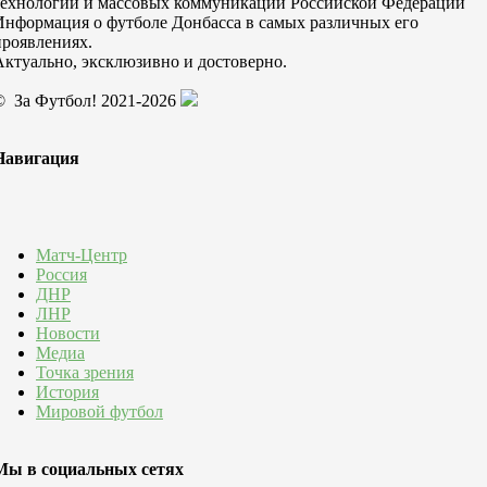
технологий и массовых коммуникаций Российской Федерации
Информация о футболе Донбасса в самых различных его
проявлениях.
Актуально, эксклюзивно и достоверно.
© За Футбол! 2021-2026
Навигация
Матч-Центр
Россия
ДНР
ЛНР
Новости
Медиа
Точка зрения
История
Мировой футбол
Мы в социальных сетях