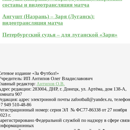
составы и видеотрансляция матча
Ангушт (Назрань) – Заря (Луганск):
видеотрансляция матча
Петербургский судья – для луганской «Зари»
Сетевое издание «За Футбол!»
Учредитель: ИП Антипов Олег Владиславович
Главный редактор:
Антипов О.В.
Адрес редакции: 283004, ДНР, г. Донецк, ул. Артёма, дом 138-А,
комната 907
Редакция: адрес электронной почты zafootball@yandex.ru, телефо
+7 949 510-48-86
Регистрационный номер: серия ЭЛ № ФС77-86338 от 27 ноября
023 г.
Зарегистрировано Федеральной службой по надзору в сфере связи
информационных