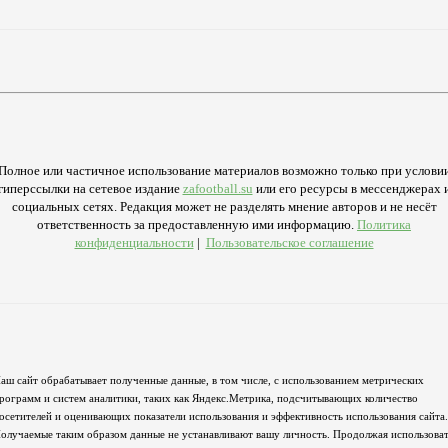
Полное или частичное использование материалов возможно только при услови
гиперссылки на сетевое издание
zafootball.su
или его ресурсы в мессенджерах 
социальных сетях. Редакция может не разделять мнение авторов и не несёт
ответственность за предоставленную ими информацию.
Политика
конфиденциальности
|
Пользовательское соглашение
аш сайт обрабатывает полученные данные, в том числе, с использованием метрических
рограмм и систем аналитики, таких как Яндекс.Метрика, подсчитывающих количество
осетителей и оценивающих показатели использования и эффективность использования сайта.
олучаемые таким образом данные не устанавливают вашу личность. Продолжая использова