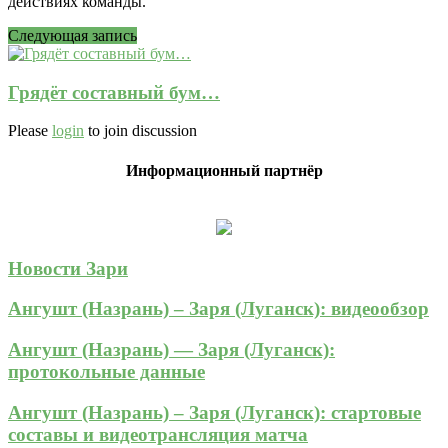
действиях команды.
Следующая запись
Грядёт составный бум…
Please
login
to join discussion
Информационный партнёр
Новости Зари
Ангушт (Назрань) – Заря (Луганск): видеообзор
Ангушт (Назрань) — Заря (Луганск):
протокольные данные
Ангушт (Назрань) – Заря (Луганск): стартовые
составы и видеотрансляция матча