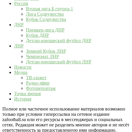
Россия
Вторая лига Б группа 1
Лига Содружества
Кубок Содружества
ДНР
Премьер-лига ДНР
Кубок ДНР
Детско-юношеский футбол ДНР
ЛНР
Зимний Кубок ЛНР
Чемпионат ЛНР
Детско-юношеский футбол ЛНР
Новости
Медиа
ТВ-сюжет
Радио-эфир
Фоторепортаж
Точка зрения
История
Полное или частичное использование материалов возможно
только при условии гиперссылки на сетевое издание
zafootball.su или его ресурсы в мессенджерах и социальных
сетях. Редакция может не разделять мнение авторов и не несёт
ответственность за предоставленную ими информацию.