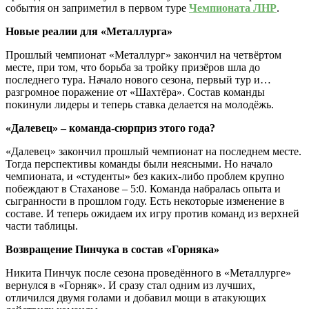
события он заприметил в первом туре
Чемпионата ЛНР
.
Новые реалии для «Металлурга»
Прошлый чемпионат «Металлург» закончил на четвёртом
месте, при том, что борьба за тройку призёров шла до
последнего тура. Начало нового сезона, первый тур и…
разгромное поражение от «Шахтёра». Состав команды
покинули лидеры и теперь ставка делается на молодёжь.
«Далевец» – команда-сюрприз этого года?
«Далевец» закончил прошлый чемпионат на последнем месте.
Тогда перспективы команды были неясными. Но начало
чемпионата, и «студенты» без каких-либо проблем крупно
побеждают в Стаханове – 5:0. Команда набралась опыта и
сыгранности в прошлом году. Есть некоторые изменение в
составе. И теперь ожидаем их игру против команд из верхней
части таблицы.
Возвращение Пинчука в состав «Горняка»
Никита Пинчук после сезона проведённого в «Металлурге»
вернулся в «Горняк». И сразу стал одним из лучших,
отличился двумя голами и добавил мощи в атакующих