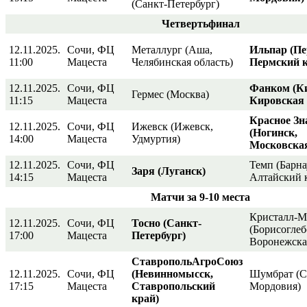
(Санкт-Петербург)
Четвертьфинал
12.11.2025.
Сочи, ФЦ
Металлург (Аша,
Ильпар (Пе
11:00
Мацеста
Челябинская область)
Пермский к
12.11.2025.
Сочи, ФЦ
Фанком (К
Гермес (Москва)
11:15
Мацеста
Кировская 
Красное Зн
12.11.2025.
Сочи, ФЦ
Ижевск (Ижевск,
(Ногинск,
14:00
Мацеста
Удмуртия)
Московская
12.11.2025.
Сочи, ФЦ
Темп (Барна
Заря (Луганск)
14:15
Мацеста
Алтайский 
Матчи за 9-10 места
Кристалл-
12.11.2025.
Сочи, ФЦ
Тосно (Санкт-
(Борисоглеб
17:00
Мацеста
Петербург)
Воронежская
СтавропольАгроСоюз
12.11.2025.
Сочи, ФЦ
(Невинномысск,
Шумбрат (С
17:15
Мацеста
Ставропольский
Мордовия)
край)