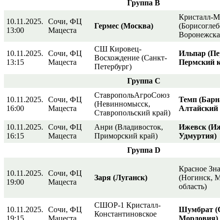
Группа В
Кристалл-
10.11.2025.
Сочи, ФЦ
Гермес (Москва)
(Борисоглеб
13:00
Мацеста
Воронежская
СШ Кировец-
10.11.2025.
Сочи, ФЦ
Ильпар (Пе
Восхождение (Санкт-
13:15
Мацеста
Пермский к
Петербург)
Группа С
СтавропольАгроСоюз
10.11.2025.
Сочи, ФЦ
Темп (Барн
(Невинномысск,
16:00
Мацеста
Алтайский 
Ставропольский край)
10.11.2025.
Сочи, ФЦ
Анри (Владивосток,
Ижевск (Иж
16:15
Мацеста
Приморский край)
Удмуртия)
Группа
D
Красное Зн
10.11.2025.
Сочи, ФЦ
Заря (Луганск)
(Ногинск, 
19:00
Мацеста
область)
СШОР-1 Кристалл-
10.11.2025.
Сочи, ФЦ
Шумбрат (
Константиновское
19:15
Мацеста
Мордовия)