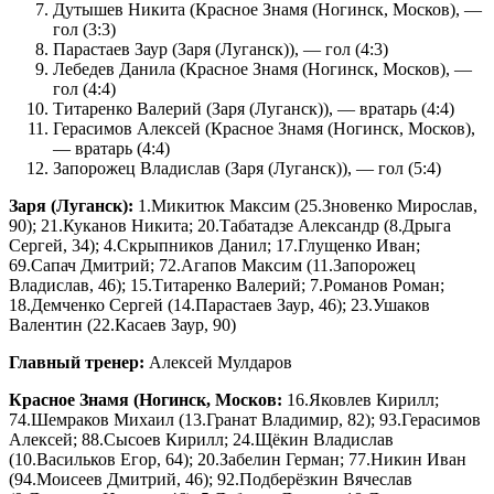
Дутышев Никита (Красное Знамя (Ногинск, Москов), —
гол (3:3)
Парастаев Заур (Заря (Луганск)), — гол (4:3)
Лебедев Данила (Красное Знамя (Ногинск, Москов), —
гол (4:4)
Титаренко Валерий (Заря (Луганск)), — вратарь (4:4)
Герасимов Алексей (Красное Знамя (Ногинск, Москов),
— вратарь (4:4)
Запорожец Владислав (Заря (Луганск)), — гол (5:4)
Заря (Луганск):
1.Микитюк Максим (25.Зновенко Мирослав,
90); 21.Куканов Никита; 20.Табатадзе Александр (8.Дрыга
Сергей, 34); 4.Скрыпников Данил; 17.Глущенко Иван;
69.Сапач Дмитрий; 72.Агапов Максим (11.Запорожец
Владислав, 46); 15.Титаренко Валерий; 7.Романов Роман;
18.Демченко Сергей (14.Парастаев Заур, 46); 23.Ушаков
Валентин (22.Касаев Заур, 90)
Главный тренер:
Алексей Мулдаров
Красное Знамя (Ногинск, Москов:
16.Яковлев Кирилл;
74.Шемраков Михаил (13.Гранат Владимир, 82); 93.Герасимов
Алексей; 88.Сысоев Кирилл; 24.Щёкин Владислав
(10.Васильков Егор, 64); 20.Забелин Герман; 77.Никин Иван
(94.Моисеев Дмитрий, 46); 92.Подберёзкин Вячеслав