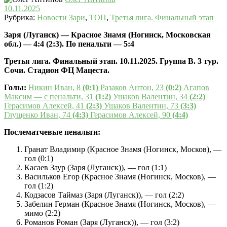
10.11.2025
Рубрика:
Новости Зари
,
ТОП
,
Третья лига. Финальный этап
Заря (Луганск) — Красное Знамя (Ногинск, Московская
обл.) — 4:4 (2:3). По пенальти — 5:4
Третья лига. Финальный этап. 10.11.2025. Группа В. 3 тур.
Сочи. Стадион ФЦ Мацеста.
Голы:
Никин Иван, 8
(0:1)
Разаков Антон, 23
(0:2)
Агапов
Максим — с пенальти, 31
(1:2)
Ушаков Валентин, 34
(2:2)
Герасимов Алексей, 41
(2:3)
Ушаков Валентин, 73
(3:3)
Глущенко Иван, 74
(4:3)
Герасимов Алексей, 90
(4:4)
Послематчевые пенальти:
Гранат Владимир (Красное Знамя (Ногинск, Москов), —
гол (0:1)
Касаев Заур (Заря (Луганск)), — гол (1:1)
Васильков Егор (Красное Знамя (Ногинск, Москов), —
гол (1:2)
Кодзасов Таймаз (Заря (Луганск)), — гол (2:2)
Забелин Герман (Красное Знамя (Ногинск, Москов), —
мимо (2:2)
Романов Роман (Заря (Луганск)), — гол (3:2)