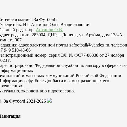
Сетевое издание «За Футбол!»
Учредитель: ИП Антипов Олег Владиславович
Главный редактор:
Антипов О.В.
Адрес редакции: 283004, ДНР, г. Донецк, ул. Артёма, дом 138-А,
комната 907
Редакция: адрес электронной почты zafootball@yandex.ru, телефо
+7 949 510-48-86
Регистрационный номер: серия ЭЛ № ФС77-86338 от 27 ноября
023 г.
Зарегистрировано Федеральной службой по надзору в сфере связи
информационных
технологий и массовых коммуникаций Российской Федерации
Информация о футболе Донбасса в самых различных его
проявлениях.
Актуально, эксклюзивно и достоверно.
© За Футбол! 2021-2026
Навигация