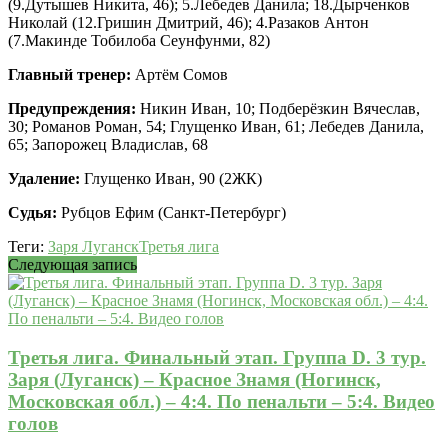
(9.Дутышев Никита, 46); 5.Лебедев Данила; 18.Дырченков
Николай (12.Гришин Дмитрий, 46); 4.Разаков Антон
(7.Макинде Тобилоба Сеунфунми, 82)
Главный тренер:
Артём Сомов
Предупреждения:
Никин Иван, 10; Подберёзкин Вячеслав,
30; Романов Роман, 54; Глущенко Иван, 61; Лебедев Данила,
65; Запорожец Владислав, 68
Удаление:
Глущенко Иван, 90 (2ЖК)
Судья:
Рубцов Ефим (Санкт-Петербург)
Теги:
Заря Луганск
Третья лига
Следующая запись
Третья лига. Финальный этап. Группа D. 3 тур.
Заря (Луганск) – Красное Знамя (Ногинск,
Московская обл.) – 4:4. По пенальти – 5:4. Видео
голов