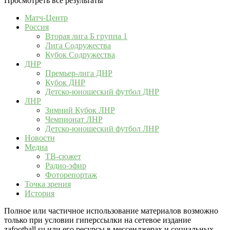
Просмотреть все результаты
Матч-Центр
Россия
Вторая лига Б группа 1
Лига Содружества
Кубок Содружества
ДНР
Премьер-лига ДНР
Кубок ДНР
Детско-юношеский футбол ДНР
ЛНР
Зимний Кубок ЛНР
Чемпионат ЛНР
Детско-юношеский футбол ЛНР
Новости
Медиа
ТВ-сюжет
Радио-эфир
Фоторепортаж
Точка зрения
История
Полное или частичное использование материалов возможно
только при условии гиперссылки на сетевое издание
zafootball.su или его ресурсы в мессенджерах и социальных