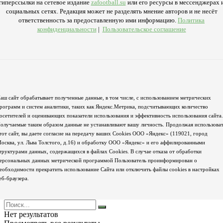
гиперссылки на сетевое издание
zafootball.su
или его ресурсы в мессенджерах 
социальных сетях. Редакция может не разделять мнение авторов и не несёт
ответственность за предоставленную ими информацию.
Политика
конфиденциальности
|
Пользовательское соглашение
аш сайт обрабатывает полученные данные, в том числе, с использованием метрических
рограмм и систем аналитики, таких как Яндекс.Метрика, подсчитывающих количество
осетителей и оценивающих показатели использования и эффективность использования сайта.
олучаемые таким образом данные не устанавливают вашу личность. Продолжая использова
тот сайт, вы даете согласие на передачу ваших Cookies ООО «Яндекс» (119021, город
осква, ул. Льва Толстого, д.16) и обработку ООО «Яндекс» и его аффилированными
труктурами данных, содержащихся в файлах Cookies. В случае отказа от обработки
ерсональных данных метрической программой Пользователь проинформирован о
еобходимости прекратить использование Сайта или отключить файлы cookies в настройках
еб-браузера.
Нет результатов