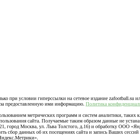
ко при условии гиперссылки на сетевое издание zafootball.su и
ть за предоставленную ими информацию.
Политика конфиденциал
пользованием метрических программ и систем аналитики, таких
ользования сайта. Получаемые таким образом данные не устана
021, город Москва, ул. Льва Толстого, д.16) и обработку ООО 
тить сбор данных об их посещениях сайта и запись Ваших сесси
Яндекс.Метрики».