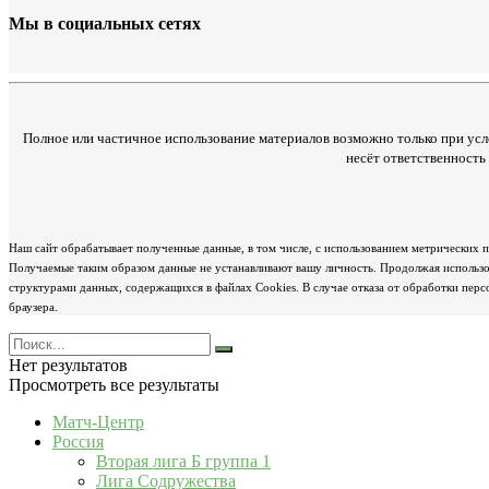
Мы в социальных сетях
Полное или частичное использование материалов возможно только при усл
несёт ответственност
Наш сайт обрабатывает полученные данные, в том числе, с использованием метрических 
Получаемые таким образом данные не устанавливают вашу личность. Продолжая использов
структурами данных, содержащихся в файлах Cookies. В случае отказа от обработки пер
браузера.
Нет результатов
Просмотреть все результаты
Матч-Центр
Россия
Вторая лига Б группа 1
Лига Содружества