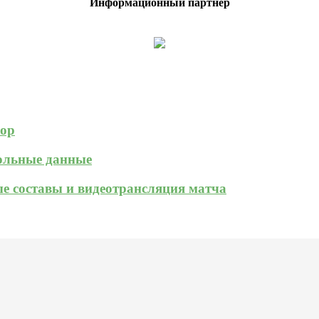
Информационный партнёр
зор
кольные данные
ые составы и видеотрансляция матча