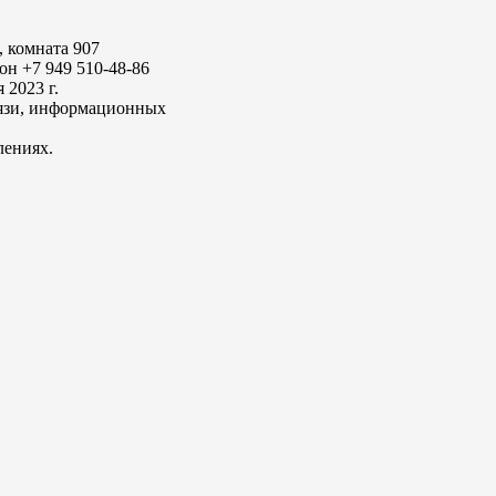
, комната 907
он +7 949 510-48-86
2023 г.
вязи, информационных
лениях.