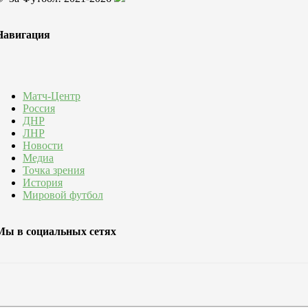
Навигация
Матч-Центр
Россия
ДНР
ЛНР
Новости
Медиа
Точка зрения
История
Мировой футбол
Мы в социальных сетях