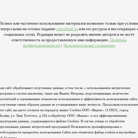
Полное или частичное использование материалов возможно только при услови
гиперссылки на сетевое издание
zafootball.su
или его ресурсы в мессенджерах 
социальных сетях. Редакция может не разделять мнение авторов и не несёт
ответственность за предоставленную ими информацию.
Политика
конфиденциальности
|
Пользовательское соглашение
аш сайт обрабатывает полученные данные, в том числе, с использованием метрических
рограмм и систем аналитики, таких как Яндекс.Метрика, подсчитывающих количество
осетителей и оценивающих показатели использования и эффективность использования сайта.
олучаемые таким образом данные не устанавливают вашу личность. Продолжая использова
тот сайт, вы даете согласие на передачу ваших Cookies ООО «Яндекс» (119021, город
осква, ул. Льва Толстого, д.16) и обработку ООО «Яндекс» и его аффилированными
труктурами данных, содержащихся в файлах Cookies. В случае отказа от обработки
ерсональных данных метрической программой Пользователь проинформирован о
еобходимости прекратить использование Сайта или отключить файлы cookies в настройках
еб-браузера.