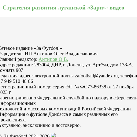
Стратегия развития луганской «Зари»: видео
Сетевое издание «За Футбол!»
Учредитель: ИП Антипов Олег Владиславович
Главный редактор:
Антипов О.В.
Адрес редакции: 283004, ДНР, г. Донецк, ул. Артёма, дом 138-А,
комната 907
Редакция: адрес электронной почты zafootball@yandex.ru, телефо
+7 949 510-48-86
Регистрационный номер: серия ЭЛ № ФС77-86338 от 27 ноября
023 г.
Зарегистрировано Федеральной службой по надзору в сфере связи
информационных
технологий и массовых коммуникаций Российской Федерации
Информация о футболе Донбасса в самых различных его
проявлениях.
Актуально, эксклюзивно и достоверно.
© За Футбол! 2021-2026