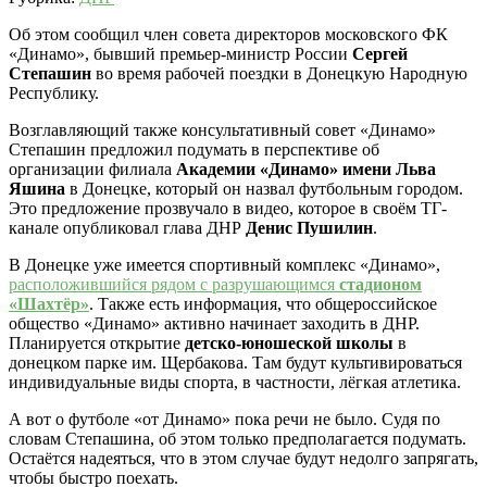
Об этом сообщил член совета директоров московского ФК
«Динамо», бывший премьер-министр России
Сергей
Степашин
во время рабочей поездки в Донецкую Народную
Республику.
Возглавляющий также консультативный совет «Динамо»
Степашин предложил подумать в перспективе об
организации филиала
Академии «Динамо» имени Льва
Яшина
в Донецке, который он назвал футбольным городом.
Это предложение прозвучало в видео, которое в своём ТГ-
канале опубликовал глава ДНР
Денис Пушилин
.
В Донецке уже имеется спортивный комплекс «Динамо»,
расположившийся рядом с разрушающимся
стадионом
«Шахтёр»
. Также есть информация, что общероссийское
общество «Динамо» активно начинает заходить в ДНР.
Планируется открытие
детско-юношеской школы
в
донецком парке им. Щербакова. Там будут культивироваться
индивидуальные виды спорта, в частности, лёгкая атлетика.
А вот о футболе «от Динамо» пока речи не было. Судя по
словам Степашина, об этом только предполагается подумать.
Остаётся надеяться, что в этом случае будут недолго запрягать,
чтобы быстро поехать.